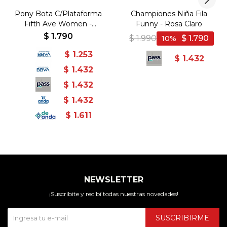
Pony Bota C/Plataforma
Championes Niña Fila
Fifth Ave Women -
Funny - Rosa Claro
White - Blanco
$
1.790
$
1.990
$
1.790
10
$
1.253
$
1.432
$
1.432
$
1.432
$
1.432
$
1.611
NEWSLETTER
¡Suscribite y recibí todas nuestras novedades!
SUSCRIBIRME