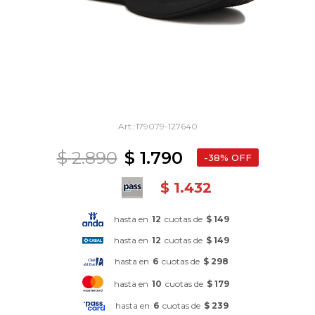
179079-127640
$
2.890
$
1.790
38
$
1.432
hasta en
12
cuotas de
$ 149
hasta en
12
cuotas de
$ 149
hasta en
6
cuotas de
$ 298
hasta en
10
cuotas de
$ 179
hasta en
6
cuotas de
$ 239