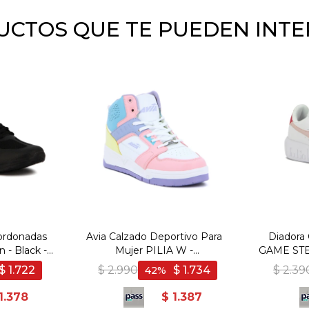
CTOS QUE TE PUEDEN INT
cordonadas
Avia Calzado Deportivo Para
Diadora 
 - Black -
Mujer PILIA W -
GAME STE
gro
WHITE/PINK/LILAC/LT BLUE
$
1.722
$
2.990
$
1.734
$
2.39
42
- Blanco-Rosado
1.378
$
1.387