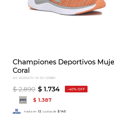
Championes Deportivos Mujer
Coral
ADRIATIC-W-30-123689
$
2.890
$
1.734
40
$
1.387
hasta en
12
cuotas de
$ 145