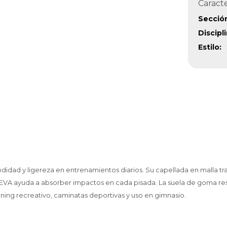
Caracte
Secció
Discipl
Estilo
didad y ligereza en entrenamientos diarios. Su capellada en malla tran
EVA ayuda a absorber impactos en cada pisada. La suela de goma resis
nning recreativo, caminatas deportivas y uso en gimnasio.