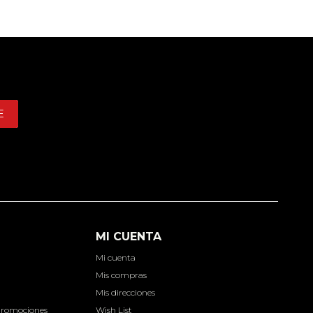
E
MI CUENTA
Mi cuenta
d
Mis compras
Mis direcciones
Promociones
Wish List