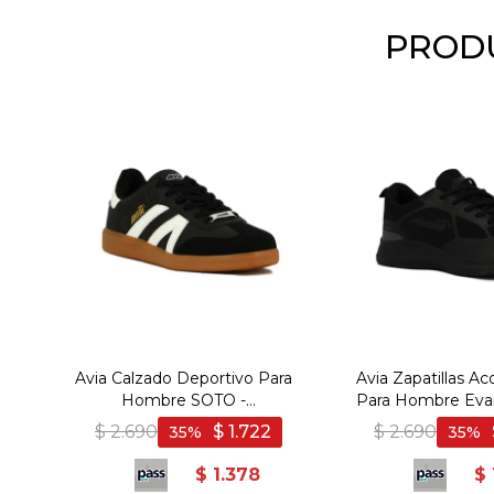
PRODU
Avia Calzado Deportivo Para
Avia Zapatillas A
Hombre SOTO -
Para Hombre Evan
BLACK/WHITE - Negro-
Negro-Ne
$
2.690
$
1.722
$
2.690
35
35
Blanco
$
1.378
$