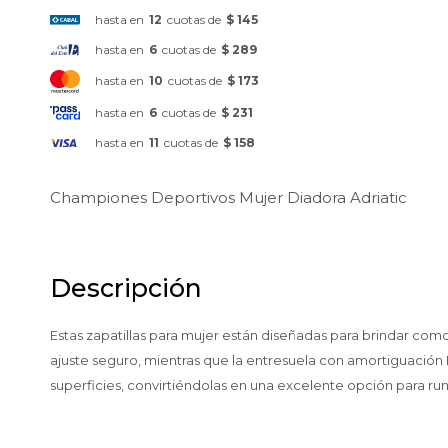
hasta en
12
cuotas de
$ 145
hasta en
6
cuotas de
$ 289
hasta en
10
cuotas de
$ 173
hasta en
6
cuotas de
$ 231
hasta en
11
cuotas de
$ 158
Championes Deportivos Mujer Diadora Adriatic
Descripción
Estas zapatillas para mujer están diseñadas para brindar como
ajuste seguro, mientras que la entresuela con amortiguación 
superficies, convirtiéndolas en una excelente opción para ru