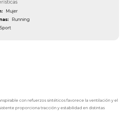
rísticas
n
Mujer
inas
Running
Sport
spirable con refuerzos sintéticos favorece la ventilación y el
tente proporciona tracción y estabilidad en distintas