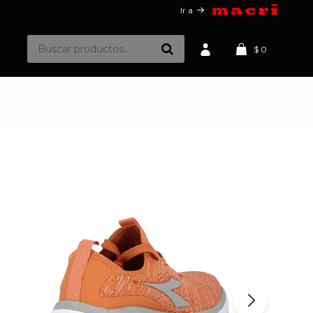
Ir a
$
0