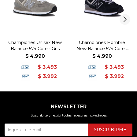
Championes Unisex New
Championes Hombre
Balance 574 Core - Gris
New Balance 574 Core -
Negro
$
4.990
$
4.990
$
3.493
$
3.493
$
3.992
$
3.992
NEWSLETTER
¡Suscribite y recibí todas nuestras novedades!
SUSCRIBIRME