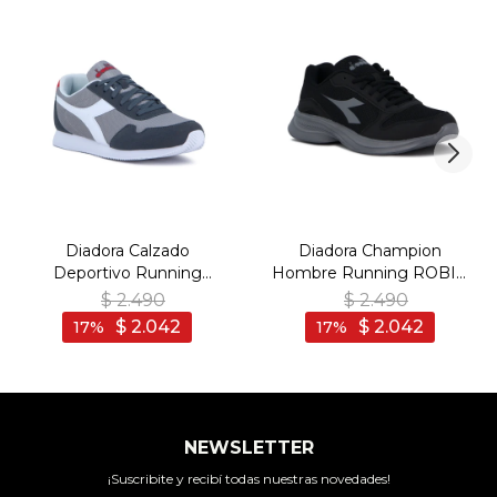
Diadora Calzado
Diadora Champion
Deportivo Running
Hombre Running ROBIN
SIMPLE RUN - Man - Gris
4 - Negro-Gris Oscuro
$
2.490
$
2.490
$
2.042
$
2.042
17
17
NEWSLETTER
¡Suscribite y recibí todas nuestras novedades!