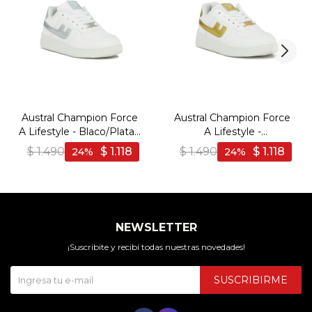
Austral Champion Force
Austral Champion Force
A Lifestyle - Blaco/Plata -
A Lifestyle -
Blanco-Plata
Blaco/Dorado - Blanco-
$
1.490
$
1.118
$
1.490
$
1.118
24
24
Dorado
NEWSLETTER
¡Suscribite y recibí todas nuestras novedades!
SUSCRIBIRME