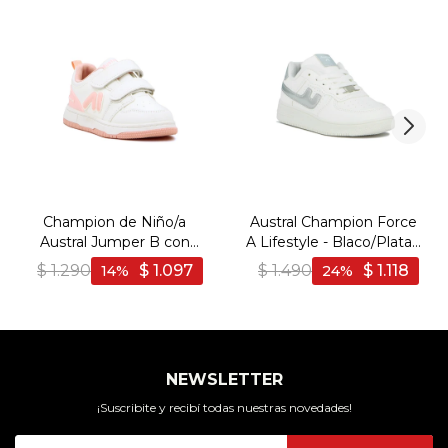
Champion de Niño/a
Austral Champion Force
Austral Jumper B con
A Lifestyle - Blaco/Plata -
Velcro - Blanco-Rosa
Blanco-Plata
$
1.290
$
1.097
$
1.490
$
1.118
14
24
Claro
NEWSLETTER
¡Suscribite y recibí todas nuestras novedades!