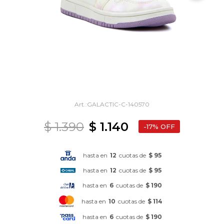
GALACTIC-C-140570
$
1.390
$
1.140
17
hasta en
12
cuotas de
$ 95
hasta en
12
cuotas de
$ 95
hasta en
6
cuotas de
$ 190
hasta en
10
cuotas de
$ 114
hasta en
6
cuotas de
$ 190