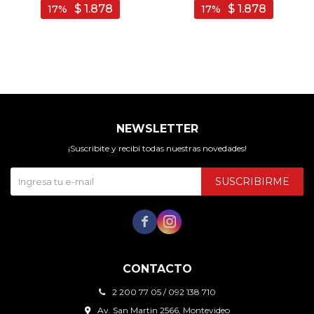
$
1.878
$
1.878
17
17
NEWSLETTER
¡Suscribite y recibí todas nuestras novedades!
SUSCRIBIRME


CONTACTO
2 200 77 05 / 092 138 710
Av. San Martin 2566, Montevideo