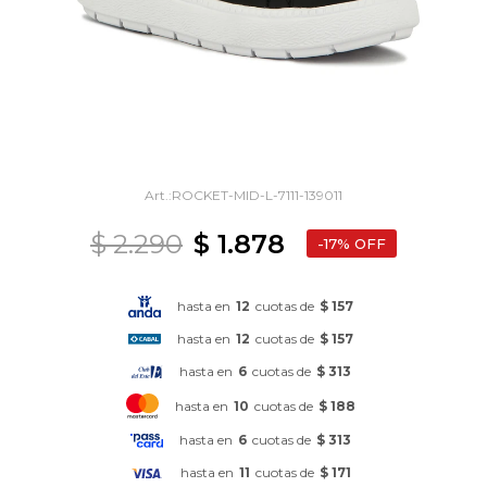
ROCKET-MID-L-7111-139011
$
2.290
$
1.878
17
hasta en
12
cuotas de
$ 157
hasta en
12
cuotas de
$ 157
hasta en
6
cuotas de
$ 313
hasta en
10
cuotas de
$ 188
hasta en
6
cuotas de
$ 313
hasta en
11
cuotas de
$ 171