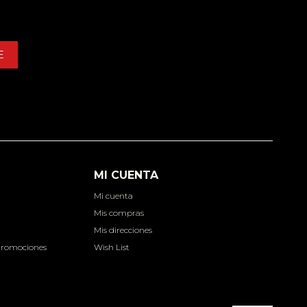
E
MI CUENTA
Mi cuenta
d
Mis compras
Mis direcciones
Promociones
Wish List