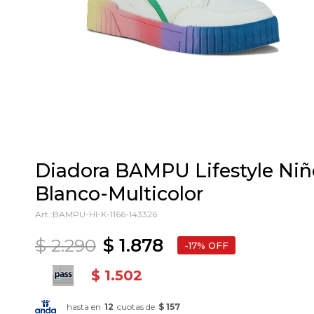
Diadora BAMPU Lifestyle Niño
Blanco-Multicolor
BAMPU-HI-K-1166-143326
$
2.290
$
1.878
17
$
1.502
hasta en
12
cuotas de
$ 157