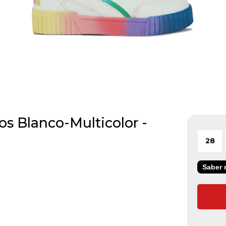
s Blanco-Multicolor -
28
Saber m