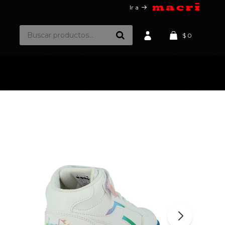
Ir a
$
0