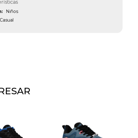
rísticas
n
Niños
Casual
ERESAR