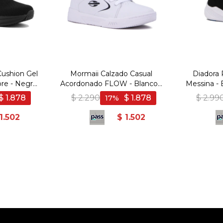
Cushion Gel
Mormaii Calzado Casual
Diadora
re - Negro
Acordonado FLOW - Blanco -
Messina - 
Blanco
$
1.878
$
2.290
$
1.878
$
2.99
17
1.502
$
1.502