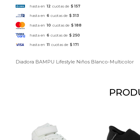
hasta en
12
cuotas de
$ 157
hasta en
6
cuotas de
$ 313
hasta en
10
cuotas de
$ 188
hasta en
6
cuotas de
$ 250
hasta en
11
cuotas de
$ 171
Diadora BAMPU Lifestyle Niños Blanco-Multicolor
PRODU