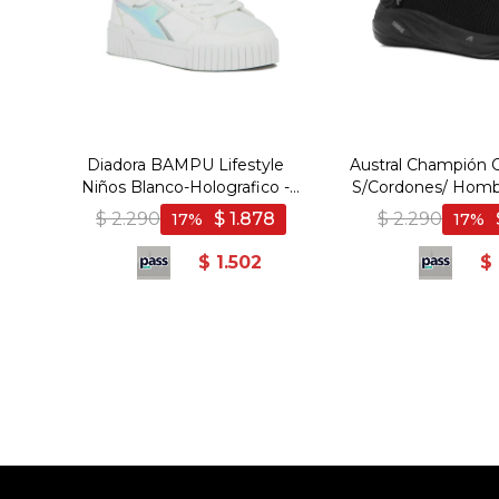
Diadora BAMPU Lifestyle
Austral Champión 
Niños Blanco-Holografico -
S/Cordones/ Homb
Blanco-Holografico
- Negro
$
2.290
$
1.878
$
2.290
17
17
$
1.502
$