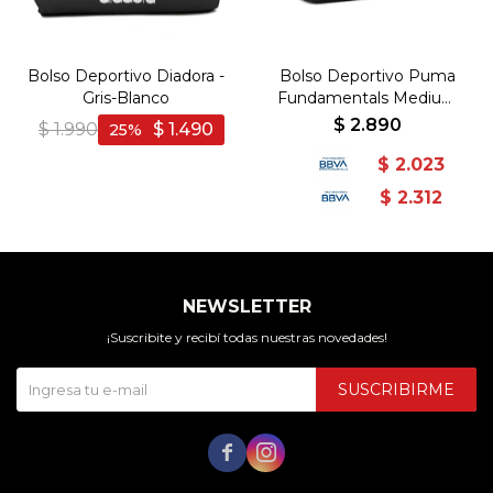
Bolso Deportivo Diadora -
Bolso Deportivo Puma
Gris-Blanco
Fundamentals Medium
Unisex Negro - Negro
$
2.890
$
1.990
$
1.490
25
$
2.023
$
2.312
NEWSLETTER
¡Suscribite y recibí todas nuestras novedades!
SUSCRIBIRME

