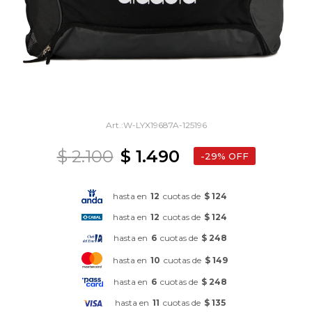
W-LYX19687A-125196
$
2.100
$
1.490
29
hasta en
12
cuotas de
$ 124
hasta en
12
cuotas de
$ 124
hasta en
6
cuotas de
$ 248
hasta en
10
cuotas de
$ 149
hasta en
6
cuotas de
$ 248
hasta en
11
cuotas de
$ 135