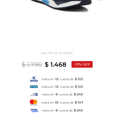
729-2C-B-130172
$
1.790
$
1.468
17
hasta en
12
cuotas de
$ 122
hasta en
12
cuotas de
$ 122
hasta en
6
cuotas de
$ 245
hasta en
10
cuotas de
$ 147
hasta en
6
cuotas de
$ 245