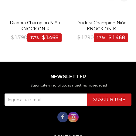
Diadora Champion Niño
Diadora Champion Niño
KNOCK ON K
KNOCK ON K
Blanco/Plata - Blanco-
Blanco/Rosado - Blanco-
$
1.790
$
1.468
$
1.790
$
1.468
17
17
Plata
Rosado
NEWSLETTER
¡Suscribite y recibí todas nuestras novedades!
SUSCRIBIRME

