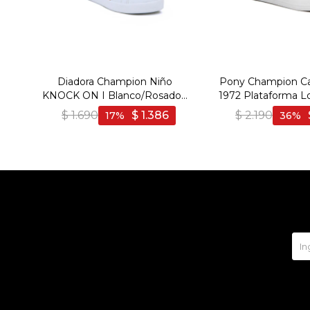
Diadora Champion Niño
Pony Champion Ca
KNOCK ON I Blanco/Rosado -
1972 Plataforma L
Blanco-Rosado
Verde
$
1.690
$
1.386
$
2.190
17
36