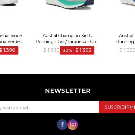
sual Since
Austral Champion Kid C
Austral
ona Verde -
Running - Gris/Turquesa - Gris-
Running -
Turquesa
Ros
$
1.390
$
1.990
$
1.393
$
1.99
30
NEWSLETTER
SUSCRIBIRM

