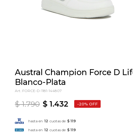
Austral Champion Force D Life
Blanco-Plata
FORCE-D-1181-144807
$
1.790
$
1.432
20
hasta en
12
cuotas de
$ 119
hasta en
12
cuotas de
$ 119