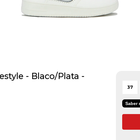
style - Blaco/Plata -
37
Saber m