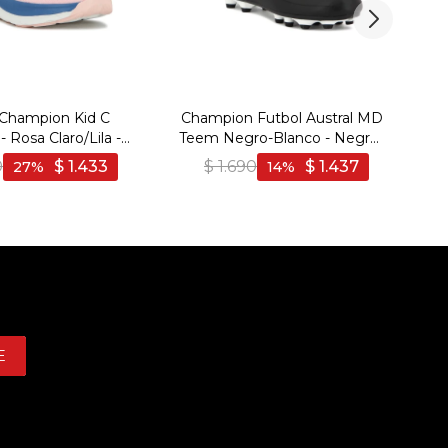
 Champion Kid C
Champion Futbol Austral MD
C
 Rosa Claro/Lila -
Teem Negro-Blanco - Negro-
a Claro-Lila
Blanco
0
$
1.433
$
1.690
$
1.437
27
14
E