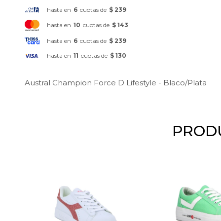
hasta en
6
cuotas de
$ 239
hasta en
10
cuotas de
$ 143
hasta en
6
cuotas de
$ 239
hasta en
11
cuotas de
$ 130
Austral Champion Force D Lifestyle - Blaco/Plata
PRODU