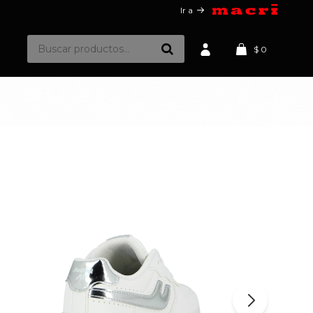
Ir a
$
0