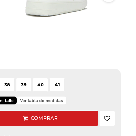
38
39
40
41
i talle
Ver tabla de medidas
COMPRAR