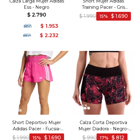
Calza Larga Mujer Adidas
Short Mujer Adidas
Ess - Negro
Training Pacer - Gris
Oscuro-Blanco
$
2.790
$
1.990
$
1.690
15
$
1.953
$
2.232
Short Deportivo Mujer
Calza Corta Deportiva
Adidas Pacer - Fucsia-
Mujer Diadora - Negro-
Blanco
Rosado
$
1.990
$
1.690
$
990
$
812
15
17