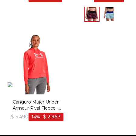
Canguro Mujer Under
Armour Rival Fleece -
Rojo
$
3.490
$
2.967
14