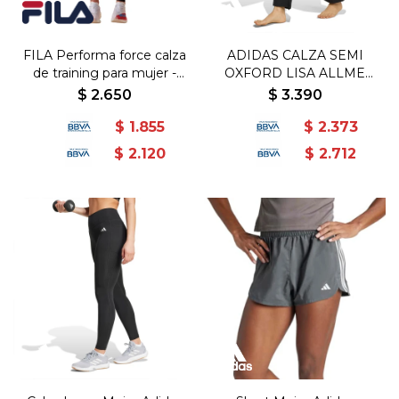
FILA Performa force calza
ADIDAS CALZA SEMI
de training para mujer -
OXFORD LISA ALLME
Negro - Negro
ESS FLARE - Negro
$
2.650
$
3.390
$
1.855
$
2.373
$
2.120
$
2.712