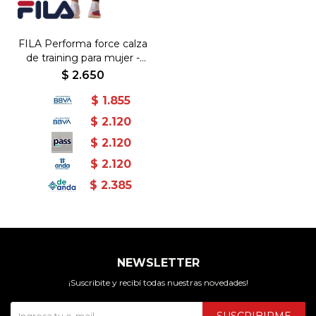
FILA Performa force calza
de training para mujer -
Negro - Negro
$
2.650
$
1.855
$
2.120
$
2.120
$
2.120
$
2.385
NEWSLETTER
¡Suscribite y recibí todas nuestras novedades!
SUSCRIBIRME