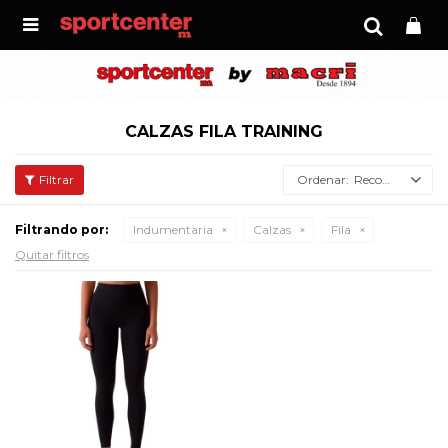

CALZAS FILA TRAINING
Recomendados
Filtrando por:
Indumentaria
Calzas
Fila
Quitar filtros