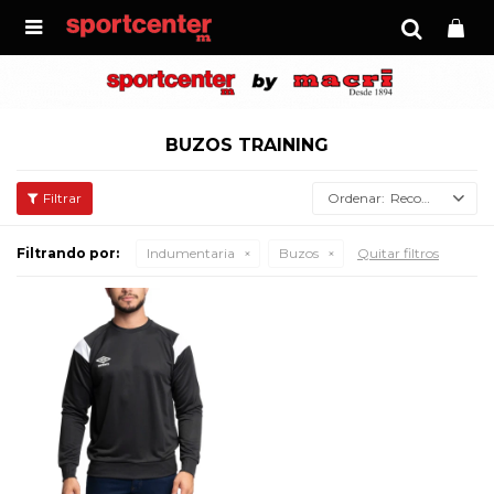

BUZOS TRAINING
Recomendados
Filtrando por:
Indumentaria
Buzos
Quitar filtros