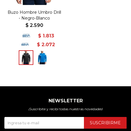
Buzo Hombre Umbro Drill
- Negro-Blanco
$
2.590
$
1.813
$
2.072
NEWSLETTER
¡Suscribite y recibí todas nuestras novedades!
SUSCRIBIRME