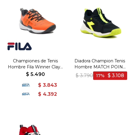
Championes de Tenis
Diadora Champion Tenis
Hombre Fila Winner Clay -
Hombre MATCH POINT
Naranja-Negro
NAVY-WHITE - Marino-
$
5.490
$
3.790
$
3.108
17
Blanco
$
3.843
$
4.392