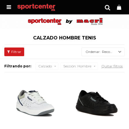

CALZADO HOMBRE TENIS
Recomendados
Filtrando por:
Calzado
Sección:
Hombre
Quitar filtros