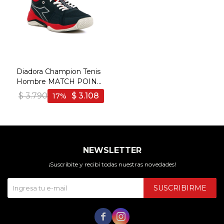
Diadora Champion Tenis
Hombre MATCH POINT
NAVY-RED - Marino-Rojo
$
3.790
$
3.108
17
NEWSLETTER
¡Suscribite y recibí todas nuestras novedades!
SUSCRIBIRME

