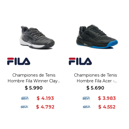
Championes de Tenis
Championes de Tenis
Hombre Fila Winner Clay -
Hombre Fila Acer -
Negro-Dorado
Negro-Azul
$
5.990
$
5.690
$
4.193
$
3.983
$
4.792
$
4.552