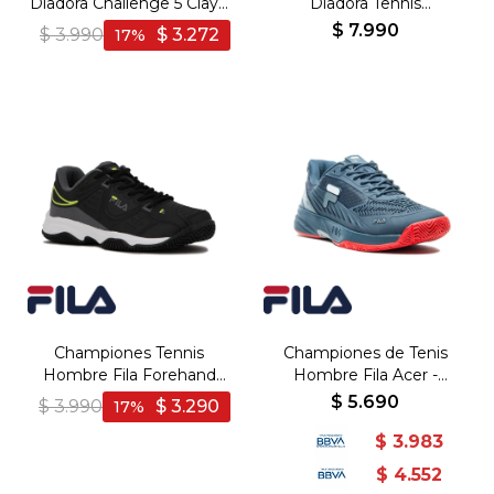
Diadora Challenge 5 Clay -
Diadora Tennis
Blanco-Marino
BLUSHIELD TORNEO 2
$
7.990
$
3.990
$
3.272
17
CLAY - Blanco-Azul
Championes Tennis
Championes de Tenis
Hombre Fila Forehand
Hombre Fila Acer -
Clay - Negro-Grafito
Marino-Grafito
$
5.690
$
3.990
$
3.290
17
$
3.983
$
4.552