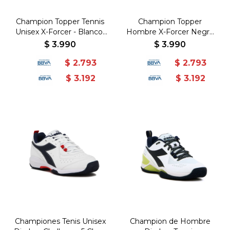
Champion Topper Tennis
Champion Topper
Unisex X-Forcer - Blanco-
Hombre X-Forcer Negro
Gris
Gris - Negro-Gris
$
3.990
$
3.990
$
2.793
$
2.793
$
3.192
$
3.192
Championes Tenis Unisex
Champion de Hombre