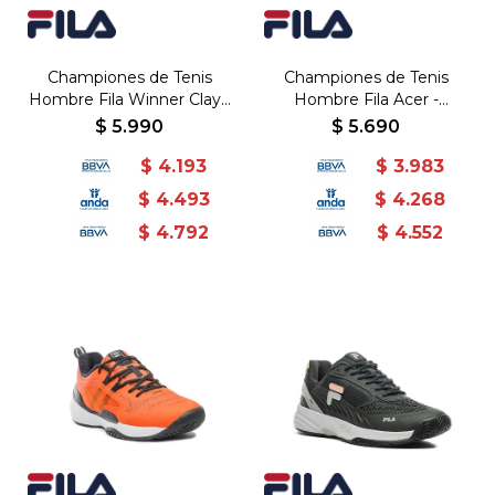
Championes de Tenis
Championes de Tenis
Hombre Fila Winner Clay -
Hombre Fila Acer -
Negro-Dorado
Negro-Azul
$
5.990
$
5.690
$
4.193
$
3.983
$
4.493
$
4.268
$
4.792
$
4.552