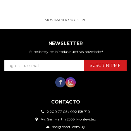
MOSTRANDO
20
DE
20
NEWSLETTER
¡Suscribite y recibí todas nuestras novedades!
SUSCRIBIRME


CONTACTO
2 200 77 05 / 092 138 710
Av. San Martin 2566, Montevideo
sac@macri.com.uy