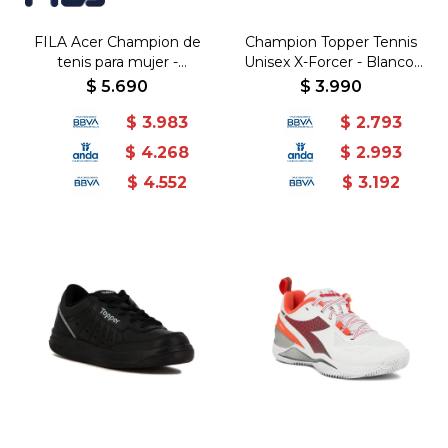
FILA Acer Champion de
Champion Topper Tennis
tenis para mujer -
Unisex X-Forcer - Blanco-
Aguamarina/Blanco -
Gris
$
5.690
$
3.990
Aguamarina-Blanco
$
3.983
$
2.793
$
4.268
$
2.993
$
4.552
$
3.192