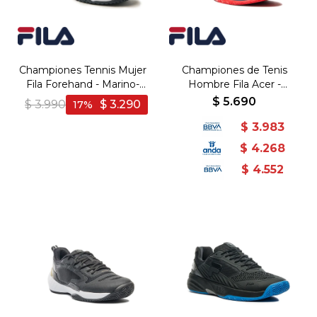
Championes Tennis Mujer
Championes de Tenis
Fila Forehand - Marino-
Hombre Fila Acer -
Blanco
Marino-Grafito
$
5.690
$
3.990
$
3.290
17
$
3.983
$
4.268
$
4.552