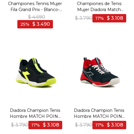
Championes Tennis Mujer
Championes de Tenis
Fila Grand Prix - Blanco-
Mujer Diadora Match
Azul
Point - Blanco-Celeste
$
4.690
$
3.790
$
3.108
17
$
3.490
25
Diadora Champion Tenis
Diadora Champion Tenis
Hombre MATCH POINT
Hombre MATCH POINT
NAVY-WHITE - Marino-
NAVY-RED - Marino-Rojo
$
3.790
$
3.108
$
3.790
$
3.108
17
17
Blanco