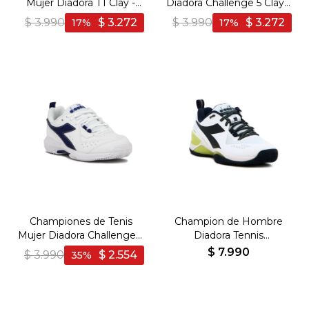
Mujer Diadora T1 Clay -
Diadora Challenge 5 Clay -
Naranja-Blanco
Blanco-Marino
$
3.990
$
3.272
$
3.990
$
3.272
17
17
Championes de Tenis
Champion de Hombre
Mujer Diadora Challenge 5
Diadora Tennis
- Blanco-Azul
BLUSHIELD TORNEO 2
$
7.990
$
3.990
$
2.554
35
CLAY - Blanco-Azul