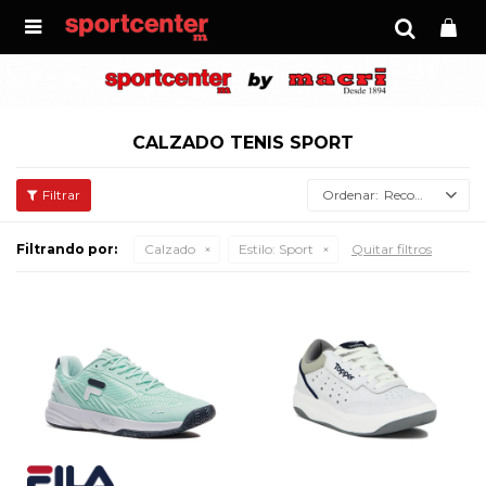

CALZADO TENIS SPORT
Recomendados
Filtrando por:
Calzado
Estilo:
Sport
Quitar filtros