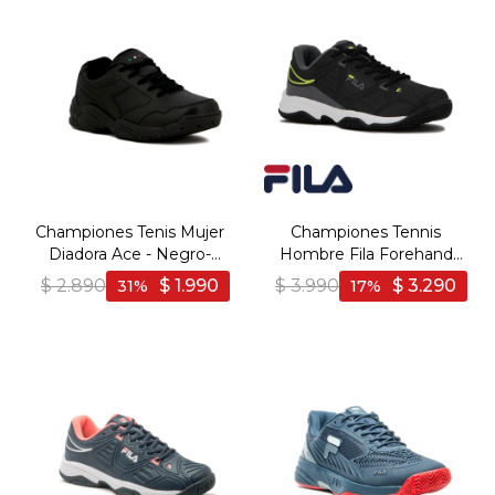
Championes Tenis Mujer
Championes Tennis
Diadora Ace - Negro-
Hombre Fila Forehand
Negro
Clay - Negro-Grafito
$
2.890
$
1.990
$
3.990
$
3.290
31
17