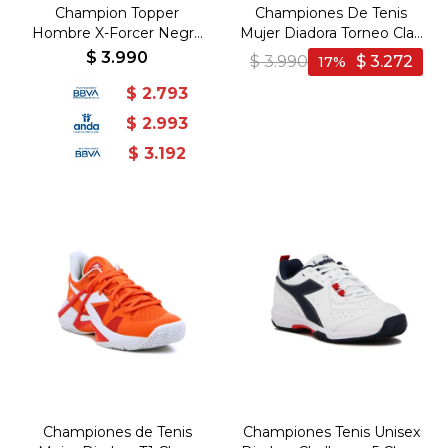
Champion Topper
Championes De Tenis
Hombre X-Forcer Negro
Mujer Diadora Torneo Clay
Gris - Negro-Gris
- Blanco-Rojo
$
3.990
$
3.990
$
3.272
17
$
2.793
$
2.993
$
3.192
Championes de Tenis
Championes Tenis Unisex