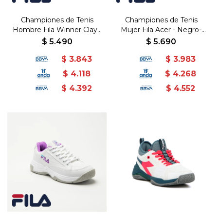
Championes de Tenis
Championes de Tenis
Hombre Fila Winner Clay -
Mujer Fila Acer - Negro-
Naranja-Negro
Plata
$
5.490
$
5.690
$
3.843
$
3.983
$
4.118
$
4.268
$
4.392
$
4.552