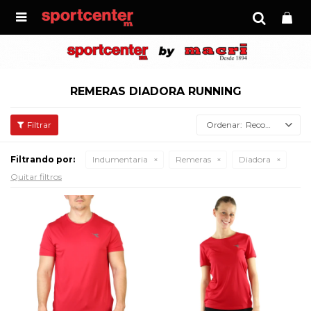

REMERAS DIADORA RUNNING
Recomendados
Filtrando por:
Indumentaria
Remeras
Diadora
Quitar filtros