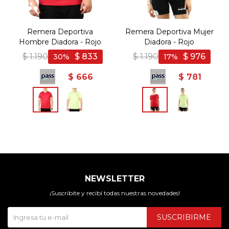
Remera Deportiva
Remera Deportiva Mujer
Hombre Diadora - Rojo
Diadora - Rojo
$
1.190
$
833
$
1.190
$
976
30
17
$
666
$
781
NEWSLETTER
¡Suscribite y recibí todas nuestras novedades!
SUSCRIBIRME