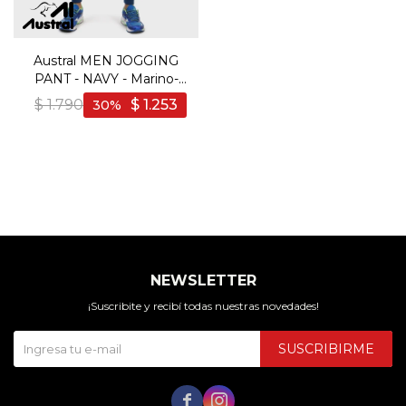
Austral MEN JOGGING
PANT - NAVY - Marino-
Azul
$
1.790
$
1.253
30
NEWSLETTER
¡Suscribite y recibí todas nuestras novedades!
SUSCRIBIRME

