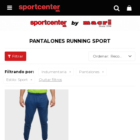

PANTALONES RUNNING SPORT
Recomendados
Filtrando por:
Indumentaria
Pantalones
Estilo:
Sport
Quitar filtros