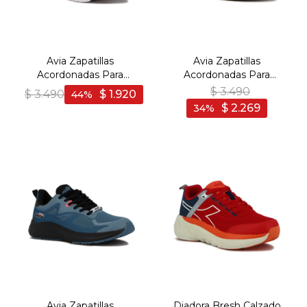
Avia Zapatillas
Avia Zapatillas
Acordonadas Para
Acordonadas Para
Hombre Chad- Red/Black
Hombre Rio- Black/DK
$
3.490
$
3.490
$
1.920
44
- Rojo-Negro
Grey - Negro-Gris
$
2.269
34
Avia Zapatillas
Diadora Bresh Calzado