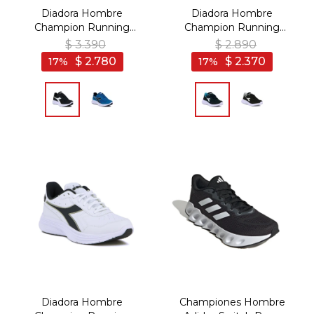
Diadora Hombre
Diadora Hombre
Champion Running
Champion Running
EAGLE 8 - Marino-Blanco
ROBIN 6 - Marino-Blanco
$
3.390
$
2.890
$
2.780
$
2.370
17
17
Diadora Hombre
Championes Hombre