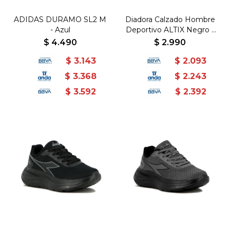
ADIDAS DURAMO SL2 M
Diadora Calzado Hombre
- Azul
Deportivo ALTIX Negro -
JACQUARD / EVA+TPR -
$
4.490
$
2.990
Negro-Negro
$
3.143
$
2.093
$
3.368
$
2.243
$
3.592
$
2.392