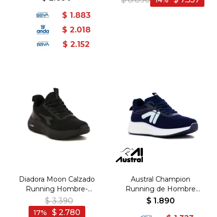
14
Negro
$
1.883
$
2.018
$
2.152
Diadora Moon Calzado
Austral Champion
Running Hombre-
Running de Hombre
Negro/Negro - Negro-
BARCELONA -
$
3.390
$
1.890
Negro
Marino/Blanco - Marino-
$
2.780
17