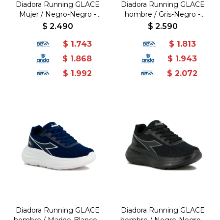
Diadora Running GLACE
Diadora Running GLACE
Mujer / Negro-Negro -
hombre / Gris-Negro -
Fiknit - Phylon - Negro-
Gris-Negro
$
2.490
$
2.590
Negro
$
1.743
$
1.813
$
1.868
$
1.943
$
1.992
$
2.072
Diadora Running GLACE
Diadora Running GLACE