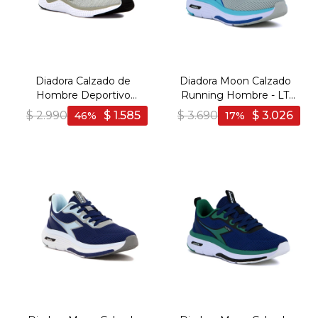
Diadora Calzado de
Diadora Moon Calzado
Hombre Deportivo
Running Hombre - LT
Running Adriatic - Gris
GREY/SKYBLUE - Gris
$
2.990
$
1.585
$
3.690
$
3.026
46
17
Claro-Blanco
Claro-Celeste