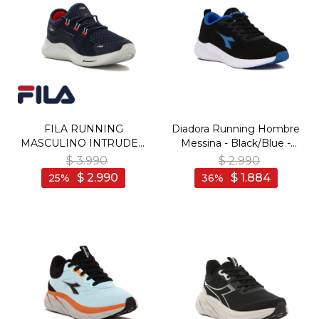
FILA RUNNING
Diadora Running Hombre
MASCULINO INTRUDER
Messina - Black/Blue -
MARINO/PLATA/ROJO -
Negro-Azul
$
3.990
$
2.990
Marino-Plata
$
2.990
$
1.884
25
36