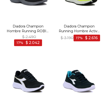
Diadora Champion
Diadora Champion
Hombre Running ROBIN
Running Hombre Active
4 - Negro-Gris Oscuro
PASSO 2 - Amarillo Fluo-
$
2.490
$
3.190
$
2.616
17
Negro
$
2.042
17