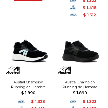
$
1.323
Blanco
$
1.418
$
1.512
Austral Champion
Austral Champion
Running de Hombre
Running de Hombre
BARCELONA -
BARCELONA -
$
1.890
$
1.890
Negro/Blanco - Negro-
Negro/Negro - Negro-
$
1.323
$
1.323
Blanco
Negro