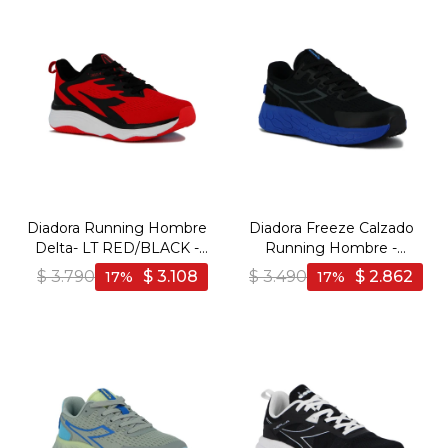
Diadora Running Hombre
Diadora Freeze Calzado
Delta- LT RED/BLACK -
Running Hombre -
Rojo-Negro
BLACK/BLUE - Negro-
$
3.790
$
3.108
$
3.490
$
2.862
17
17
Azul