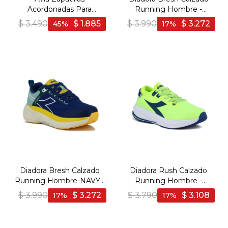
Acordonadas Para
Running Hombre -
Hombre Rio- Steel
BORDEAUX - Bordo
$
3.490
$
1.885
$
3.990
$
3.272
45
17
Blue/Black - Azul-Negro
Diadora Bresh Calzado
Diadora Rush Calzado
Running Hombre-NAVY -
Running Hombre -
Marino
YELLOW/NAVY - Amarillo-
$
3.990
$
3.272
$
3.790
$
3.108
17
17
Marino