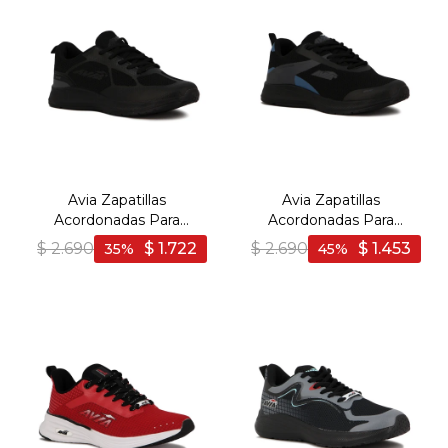
Avia Zapatillas
Avia Zapatillas
Acordonadas Para
Acordonadas Para
Hombre Evan - Black -
Hombre Melvin-
$
2.690
$
1.722
$
2.690
$
1.453
35
45
Negro-Negro
Black/Steel Blue - Negro-
Azul