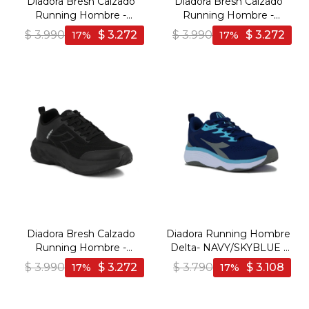
Diadora Bresh Calzado
Diadora Bresh Calzado
Running Hombre -
Running Hombre -
NEGRO/BLANCO -
BLACK/DK GREY -
$
3.990
$
3.272
$
3.990
$
3.272
17
17
Negro-Blanco
Negro-Gris Oscuro
Diadora Bresh Calzado
Diadora Running Hombre
Running Hombre -
Delta- NAVY/SKYBLUE -
NEGRO/NEGRO - Negro-
Marino-Celeste
$
3.990
$
3.272
$
3.790
$
3.108
17
17
Negro