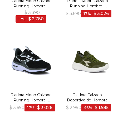
Diadora Moon Calzado
Diadora Moon Calzado
Running Hombre -
Running Hombre -
Marino/Celeste - Marino-
BLUE/GREEN - Azul-
$
3.390
$
3.690
$
3.026
17
Celeste
Verde
$
2.780
17
Diadora Moon Calzado
Diadora Calzado
Running Hombre -
Deportivo de Hombre
BLACK/GREY - Negro-
Running Tindari -
$
3.690
$
3.026
$
2.990
$
1.585
17
46
Gris
Green/White - Verde-
Blanco