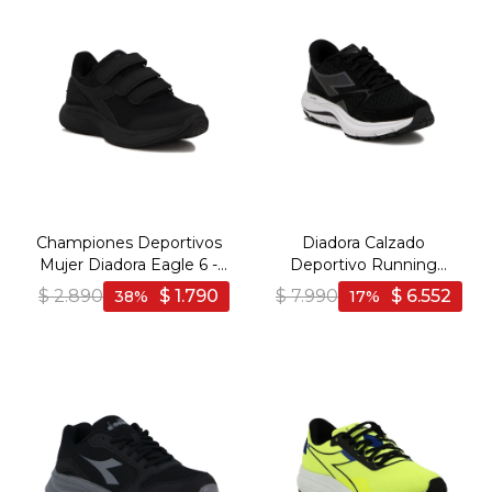
Championes Deportivos
Diadora Calzado
Mujer Diadora Eagle 6 -
Deportivo Running
Negro-Negro
MYTHOS BLUSHIELD 8
$
2.890
$
1.790
$
7.990
$
6.552
38
17
VORTICE HIP - Man -
Negro-Blanco