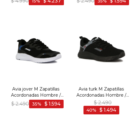
$
4.990
$
4.237
$
2.490
$
1.594
15
35
Oscuro-Blanco
Avia jover M Zapatillas
Avia turk M Zapatillas
Acordonadas Hombre /
Acordonadas Hombre /
negro/roya - Negro-Royal
negro/gris - Negro-Gris
$
2.490
$
2.490
$
1.594
35
$
1.494
40