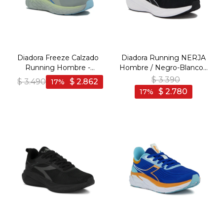
Diadora Freeze Calzado
Diadora Running NERJA
Running Hombre -
Hombre / Negro-Blanco -
GREY/YELLOW - Gris-
Negro-Blanco
$
3.390
$
3.490
$
2.862
17
Amarillo
$
2.780
17