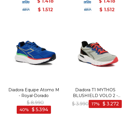
$
1.418
$
1.418
$
1.512
$
1.512
Diadora Equipe Atomo M
Diadora T1 MYTHOS
- Royal-Dorado
BLUSHIELD VOLO 2 -
Plata-Negro
$
8.990
$
3.990
$
3.272
17
$
5.394
40