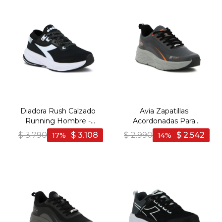
Diadora Rush Calzado
Avia Zapatillas
Running Hombre -
Acordonadas Para
BLACK/WHITE - Negro-
Hombre INFINITE DK
$
3.790
$
3.108
$
2.990
$
2.542
17
14
Blanco
GREY/ ORANGE/ BLACK -
Gris Oscuro-Naranja