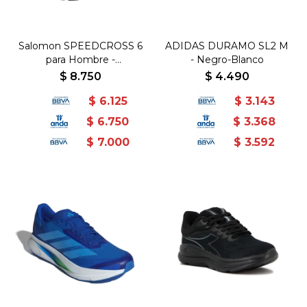
Salomon SPEEDCROSS 6
ADIDAS DURAMO SL2 M
para Hombre -
- Negro-Blanco
Beige/Negro - Beige-
$
8.750
$
4.490
Negro
$
6.125
$
3.143
$
6.750
$
3.368
$
7.000
$
3.592