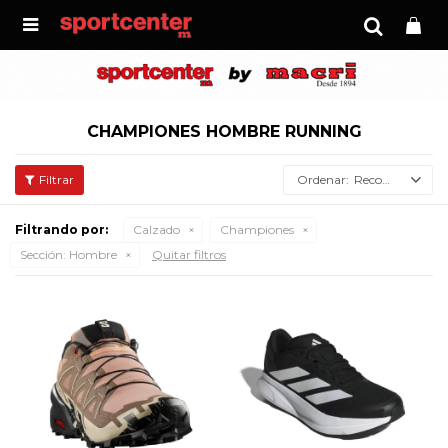

CHAMPIONES HOMBRE RUNNING
Recomendados
Filtrando por:
Calzado
Championes
Sección:
Hombre
Quitar filtros