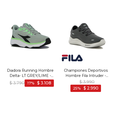
Diadora Running Hombre
Championes Deportivos
Delta- LT GREY/LIME -
Hombre Fila Intruder -
Gris Claro-Lima
Grafito-Blanco
$
3.990
$
3.790
$
3.108
17
$
2.990
25