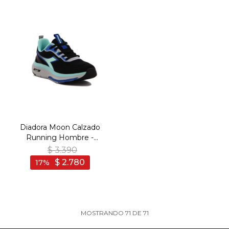
Diadora Moon Calzado
Running Hombre -
Black/Aquamarine -
$
3.390
Negro-Aguamarina
$
2.780
17
MOSTRANDO
71
DE
71