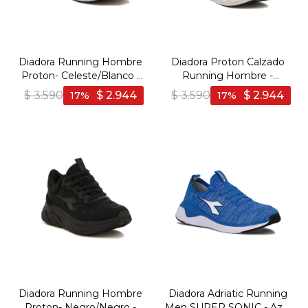
Diadora Running Hombre
Diadora Proton Calzado
Proton- Celeste/Blanco -
Running Hombre -
Celeste-Blanco
Negro/Gris - Negro-Gris
$
3.590
$
2.944
$
3.590
$
2.944
17
17
Diadora Running Hombre
Diadora Adriatic Running
Proton- Negro/Negro -
Men SUPER SONIC - Azul