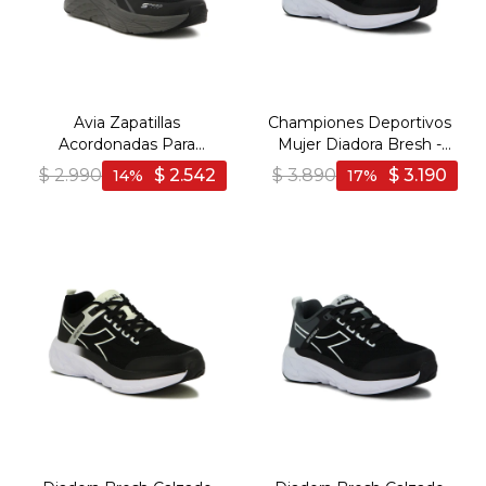
Avia Zapatillas
Championes Deportivos
Acordonadas Para
Mujer Diadora Bresh -
Hombre BLACK/ DK
Negro-Gris Oscuro
$
2.990
$
2.542
$
3.890
$
3.190
14
17
GREY - Negro-Gris Oscuro