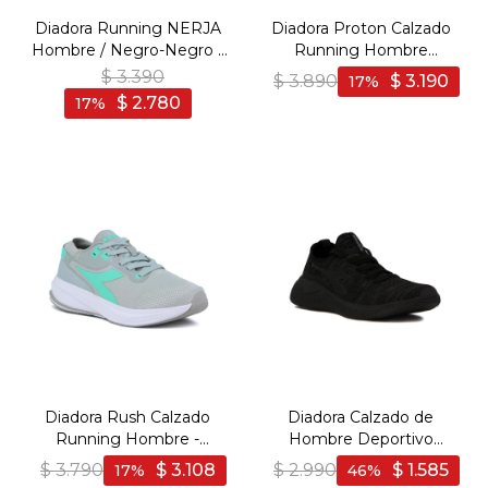
Diadora Running NERJA
Diadora Proton Calzado
Hombre / Negro-Negro -
Running Hombre
Negro-Negro
BLUE/ORANGE - Azul-
$
3.390
$
3.890
$
3.190
17
Naranja
$
2.780
17
Diadora Rush Calzado
Diadora Calzado de
Running Hombre -
Hombre Deportivo
GREY/AQUAMARINE -
Running Adriatic - Negro
$
3.790
$
3.108
$
2.990
$
1.585
17
46
Gris-Aguamarina