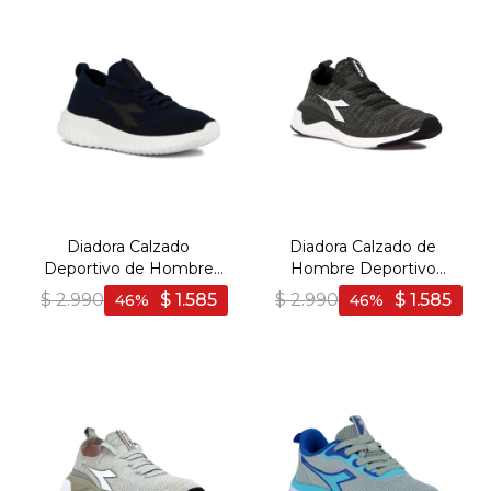
Diadora Calzado
Diadora Calzado de
Deportivo de Hombre
Hombre Deportivo
Running Tindari -
Running Adriatic - Gris-
$
2.990
$
1.585
$
2.990
$
1.585
46
46
Navy/Black - Marino-
Blanco
Negro