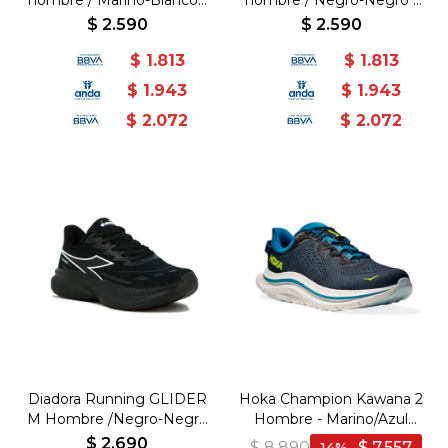
hombre / Marino-Blanco -
hombre / Negro-Negro /
Fiknit/Phylon - Marino-
Fiknit - Phylon - Negro-
$
2.590
$
2.590
Blanco
Negro
$
1.813
$
1.813
$
1.943
$
1.943
$
2.072
$
2.072
Diadora Running GLIDER
Hoka Champion Kawana 2
M Hombre /Negro-Negro
Hombre - Marino/Azul
- Fiknit/Phylon - Negro-
claro - Marino-Azul Claro
$
2.690
$
8.890
$
7.557