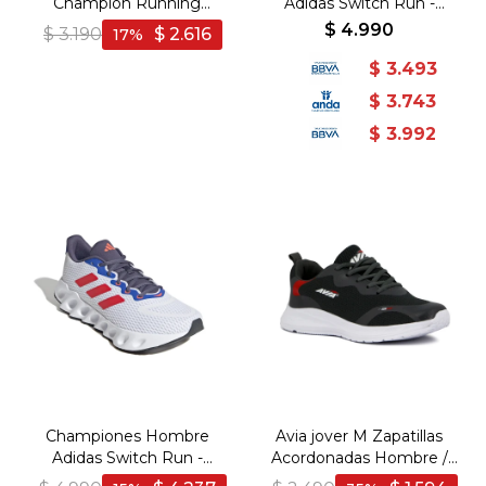
Champion Running
Adidas Switch Run -
EAGLE 8 SL - Blanco-
Negro-Blanco
$
4.990
$
3.190
$
2.616
17
Marino
$
3.493
$
3.743
$
3.992
Championes Hombre
Avia jover M Zapatillas
Adidas Switch Run -
Acordonadas Hombre /
Blanco-Rojo
gris oscuro /blanco - Gris