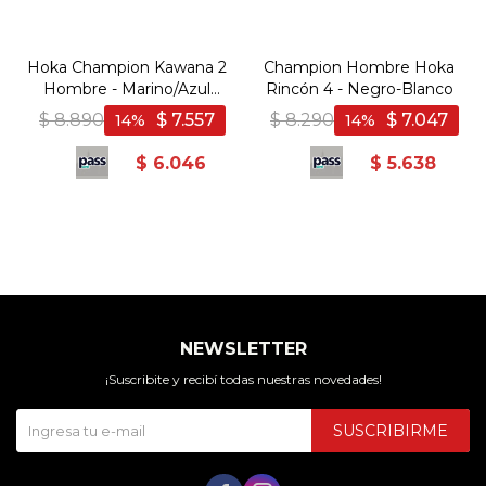
Hoka Champion Kawana 2
Champion Hombre Hoka
Hombre - Marino/Azul
Rincón 4 - Negro-Blanco
claro - Marino-Azul Claro
$
8.890
$
7.557
$
8.290
$
7.047
14
14
$
6.046
$
5.638
NEWSLETTER
¡Suscribite y recibí todas nuestras novedades!
SUSCRIBIRME