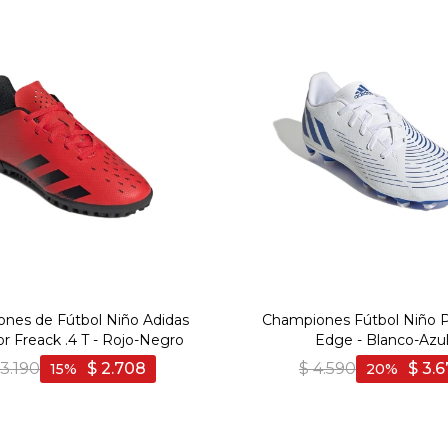
nes de Fútbol Niño Adidas
Championes Fútbol Niño P
r Freack .4 T - Rojo-Negro
Edge - Blanco-Azu
3.190
$
2.708
$
4.590
$
3.6
15
20