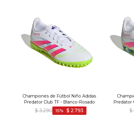
Championes de Fútbol Niño Adidas
Champio
Predator Club TF - Blanco-Rosado
Predator
$
3.290
$
2.793
$
15