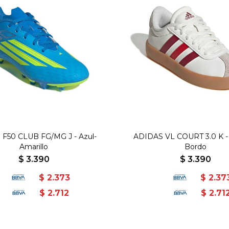
F50 CLUB FG/MG J - Azul-
ADIDAS VL COURT 3.0 K -
Amarillo
Bordo
$
3.390
$
3.390
$
2.373
$
2.37
$
2.712
$
2.71