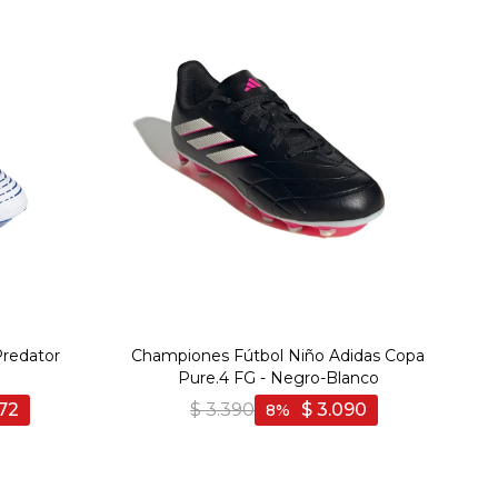
redator
Championes Fútbol Niño Adidas Copa
l
Pure.4 FG - Negro-Blanco
72
$
3.390
$
3.090
8