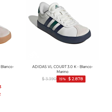
 Blanco-
ADIDAS VL COURT 3.0 K - Blanco-
Marino
$
3.390
$
2.878
15
3
2