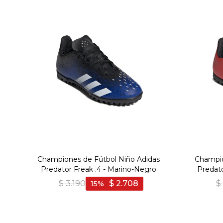
Championes de Fútbol Niño Adidas
Champio
Predator Freak .4 - Marino-Negro
Predato
$
3.190
$
2.708
$
15