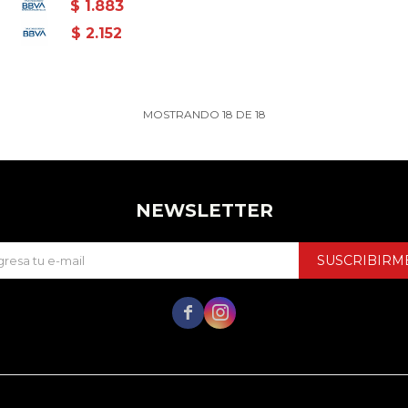
$
1.883
$
2.152
MOSTRANDO
18
DE
18
NEWSLETTER
SUSCRIBIRM

