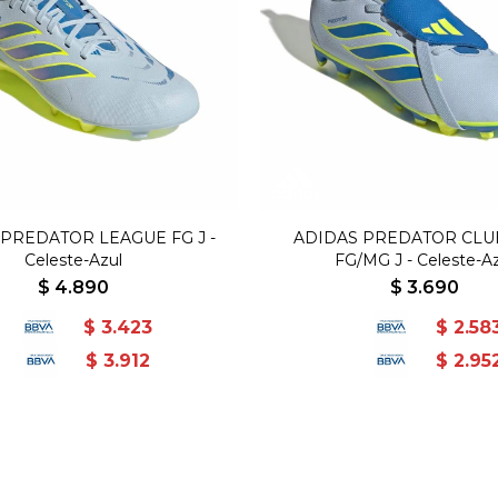
PREDATOR LEAGUE FG J -
ADIDAS PREDATOR CLUB
Celeste-Azul
FG/MG J - Celeste-A
$
4.890
$
3.690
$
3.423
$
2.58
$
3.912
$
2.95