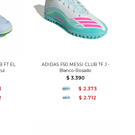
 FT EL
ADIDAS F50 MESSI CLUB TF J -
zul
Blanco-Rosado
$
3.390
3
$
2.373
2
$
2.712