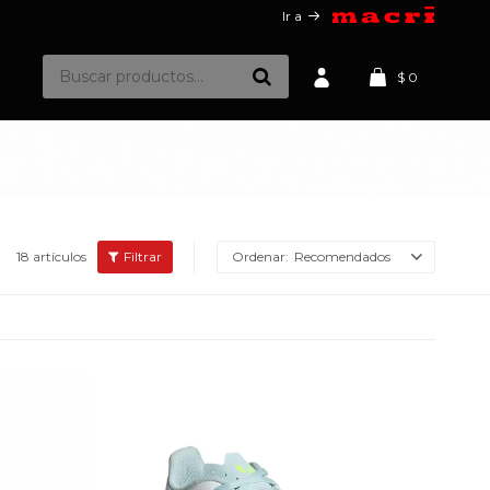
Ir a
$
0
18 artículos
Recomendados