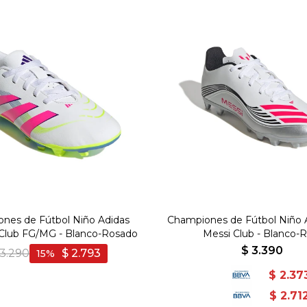
nes de Fútbol Niño Adidas
Championes de Fútbol Niño 
 Club FG/MG - Blanco-Rosado
Messi Club - Blanco-R
$
3.390
3.290
$
2.793
15
$
2.37
$
2.71