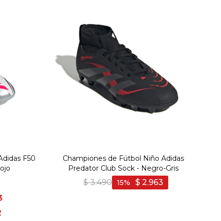
Adidas F50
Championes de Fútbol Niño Adidas
ojo
Predator Club Sock - Negro-Gris
$
3.490
$
2.963
15
3
2