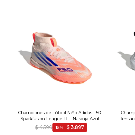
Championes de Fútbol Niño Adidas F50
Champi
Sparkfusion League TF - Naranja-Azul
Tensau
$
4.590
$
3.897
15