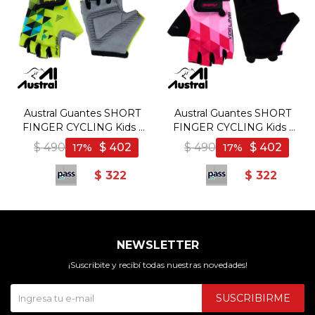
Austral Guantes SHORT
Austral Guantes SHORT
FINGER CYCLING Kids -
FINGER CYCLING Kids -
Amarillo/Gris - Amarillo-
Fucsia/Negro - Fucsia-
$
490
$
402
$
490
$
402
17
17
Gris
Negro
$
322
$
322
NEWSLETTER
¡Suscribite y recibí todas nuestras novedades!
SUSCRIBIRME