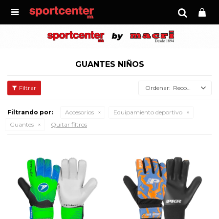

GUANTES NIÑOS
Recomendados
Filtrando por:
Accesorios
Equipamiento deportivo
Guantes
Quitar filtros