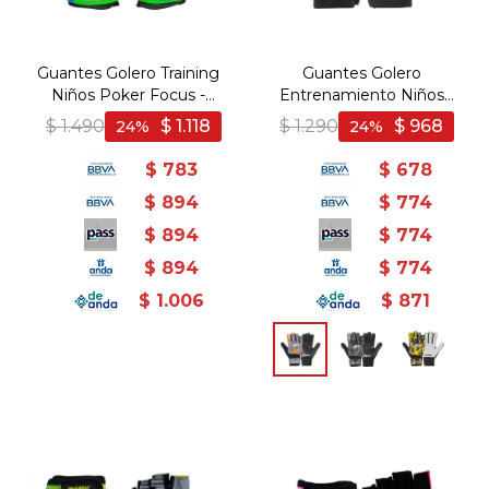
Guantes Golero Training
Guantes Golero
Niños Poker Focus -
Entrenamiento Niños
Verde-Azul
Poker - Celeste-Naranja
$
1.490
$
1.118
$
1.290
$
968
24
24
$
783
$
678
$
894
$
774
$
894
$
774
$
894
$
774
$
1.006
$
871