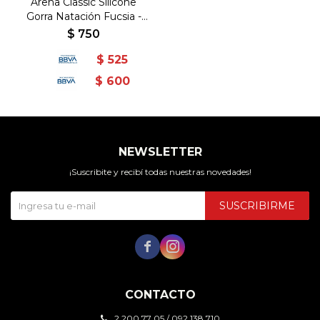
Arena Classic Silicone
Gorra Natación Fucsia -
Fucsia-Blanco
$
750
$
525
$
600
NEWSLETTER
¡Suscribite y recibí todas nuestras novedades!
SUSCRIBIRME


CONTACTO
2 200 77 05 / 092 138 710