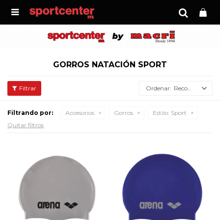

GORROS NATACIÓN SPORT
Recomendados
Filtrando por:
Accesorios
Gorros
Estilo:
Sport
Quitar filtros