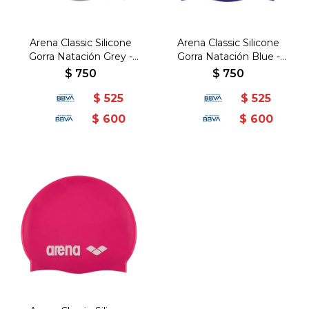
Arena Classic Silicone
Arena Classic Silicone
Gorra Natación Grey -
Gorra Natación Blue -
Gris-Negro
Royal-Blanco
$
750
$
750
$
525
$
525
$
600
$
600