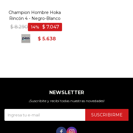
Champion Hombre Hoka
Rincón 4 - Negro-Blanco
$
8.290
$
7.047
14
$
5.638
NEWSLETTER
¡Suscribite y recibí todas nuestras novedades!
SUSCRIBIRME

