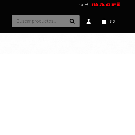
Ir a
$
0