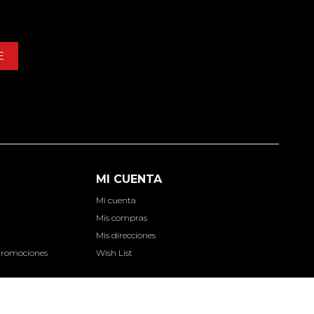
E
MI CUENTA
Mi cuenta
d
Mis compras
Mis direcciones
Promociones
Wish List