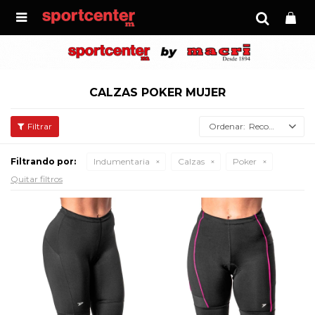

CALZAS POKER MUJER
Recomendados
Filtrando por:
Indumentaria
Calzas
Poker
Quitar filtros