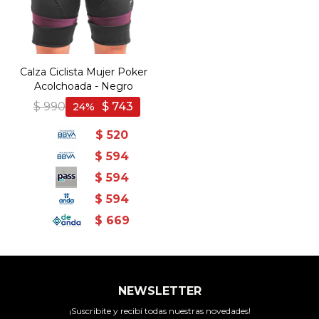
Calza Ciclista Mujer Poker
Acolchoada - Negro
$
990
$
743
24
$
520
$
594
$
594
$
594
$
669
NEWSLETTER
¡Suscribite y recibí todas nuestras novedades!