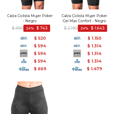
Calza Ciclista Mujer Poker
Calza Ciclista Mujer Poker
- Negro
Gel Max Confort - Negro
$
990
$
743
$
2.190
$
1.643
24
24
$
520
$
1.150
$
594
$
1.314
$
594
$
1.314
$
594
$
1.314
$
669
$
1.479