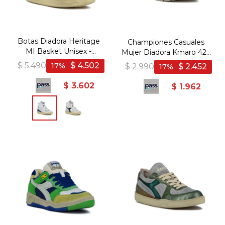
Botas Diadora Heritage
Championes Casuales
MI Basket Unisex -
Mujer Diadora Kmaro 42 -
Blanco-Azul
Gris
$
5.490
$
4.502
17
$
2.990
$
2.452
17
$
3.602
$
1.962