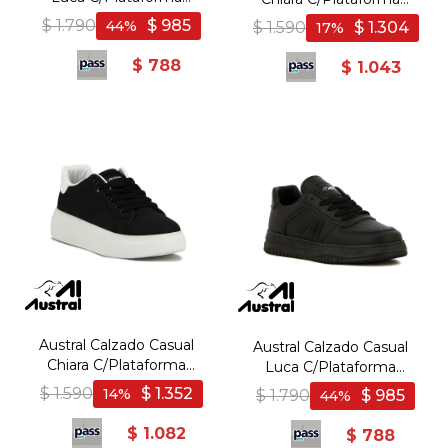
Acordonado - Blanco/Azul
Acordonado - Blanco -
$
1.790
$
985
44
$
1.590
$
1.304
17
- Blanco-Azul
Blanco
$
788
$
1.043
Austral Calzado Casual
Austral Calzado Casual
Chiara C/Plataforma
Luca C/Plataforma
Acordonado - Negro -
Acordonado -
$
1.590
$
1.352
14
$
1.790
$
985
44
Negro
Negro/Negro - Negro-
Negro
$
1.082
$
788