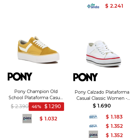
$
2.241
Pony Champion Old
Pony Calzado Plataforma
School Plataforma Casual
Casual Classic Women -
Lona-Gamuza Yellow -
White - Blanco
$
1.690
$
2.390
$
1.290
46
Amarillo
$
1.183
$
1.032
$
1.352
$
1.352