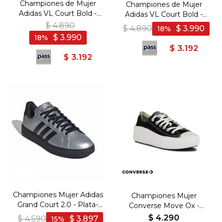
Championes de Mujer
Championes de Mujer
Adidas VL Court Bold -
Adidas VL Court Bold -
Negro-Blanco
Blanco-Negro
$
4.890
$
4.890
$
3.990
18
$
3.990
18
$
3.192
$
3.192
Championes Mujer Adidas
Championes Mujer
Grand Court 2.0 - Plata-
Converse Move Ox -
Negro
Negro-Blanco
$
4.290
$
4.590
$
3.897
15