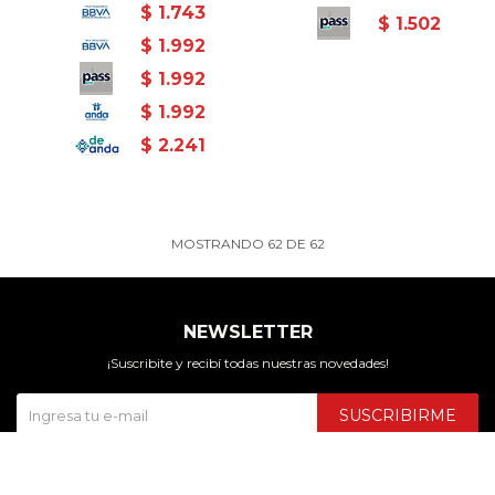
$
1.743
$
1.502
$
1.992
$
1.992
$
1.992
$
2.241
MOSTRANDO
62
DE
62
NEWSLETTER
¡Suscribite y recibí todas nuestras novedades!
SUSCRIBIRME

