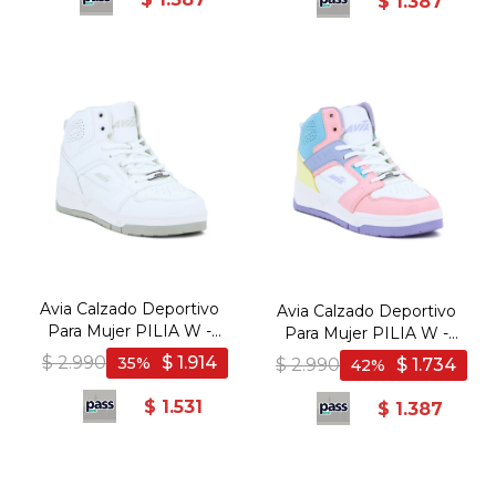
$
1.387
Avia Calzado Deportivo
Avia Calzado Deportivo
Para Mujer PILIA W -
Para Mujer PILIA W -
WHITE/LT GREY - Blanco-
WHITE/PINK/LILAC/LT
$
2.990
$
1.914
35
$
2.990
$
1.734
42
Gris Claro
BLUE - Blanco-Rosado
$
1.531
$
1.387