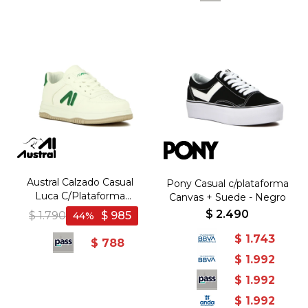
Austral Calzado Casual
Pony Casual c/plataforma
Luca C/Plataforma
Canvas + Suede - Negro
Acordonado -
$
2.490
$
1.790
$
985
44
Blanco/Verde - Blanco-
Verde
$
1.743
$
788
$
1.992
$
1.992
$
1.992