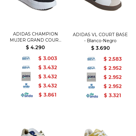
ADIDAS CHAMPION
ADIDAS VL COURT BASE
MUJER GRAND COURT
- Blanco-Negro
PLATFORM - Negro-
$
4.290
$
3.690
Blanco
$
3.003
$
2.583
$
3.432
$
2.952
$
3.432
$
2.952
$
3.432
$
2.952
$
3.861
$
3.321