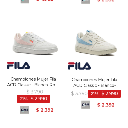
Championes Mujer Fila
Championes Mujer Fila
ACD Classic - Blanco-Rosa
ACD Classic - Blanco-
Claro
Royal
$
3.790
$
3.790
$
2.990
21
$
2.990
21
$
2.392
$
2.392