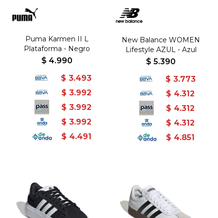
Puma Karmen II L
New Balance WOMEN
Plataforma - Negro
Lifestyle AZUL - Azul
$
4.990
$
5.390
$
3.493
$
3.773
$
3.992
$
4.312
$
3.992
$
4.312
$
3.992
$
4.312
$
4.491
$
4.851