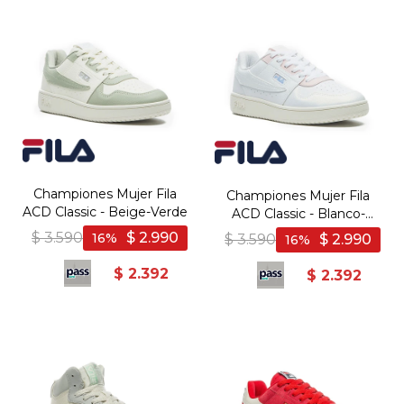
Championes Mujer Fila
Championes Mujer Fila
ACD Classic - Beige-Verde
ACD Classic - Blanco-
Rosado
$
3.590
$
2.990
16
$
3.590
$
2.990
16
$
2.392
$
2.392