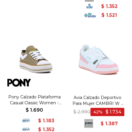
$
1.352
$
1.521
Pony Calzado Plataforma
Avia Calzado Deportivo
Casual Classic Women -
Para Mujer CAMBRI W -
Beige - Beige
WHITE/PINK/MINT -
$
1.690
$
2.990
$
1.734
42
Blanco-Rosado
$
1.183
$
1.387
$
1.352