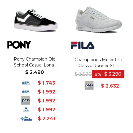
Pony Champion Old
Championes Mujer Fila
School Casual Lona-
Classic Runner SL -
Gamuza Gris-Negro - Gris-
Blanco-Plata
$
2.490
$
3.590
$
3.290
8
Negro
$
1.743
$
2.632
$
1.992
$
1.992
$
1.992
$
2.241