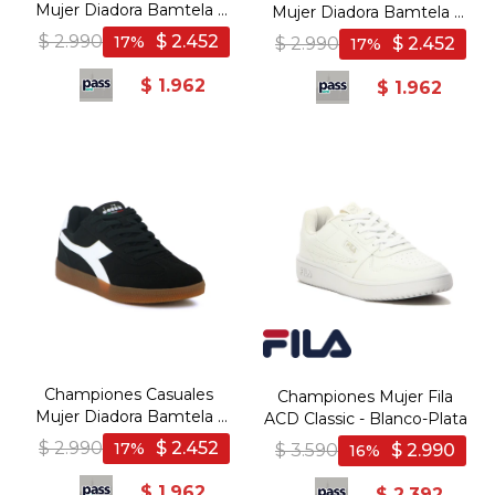
Mujer Diadora Bamtela -
Mujer Diadora Bamtela -
Blanco-Negro
Blanco-Rojo
$
2.990
$
2.452
17
$
2.990
$
2.452
17
$
1.962
$
1.962
Championes Casuales
Championes Mujer Fila
Mujer Diadora Bamtela -
ACD Classic - Blanco-Plata
Negro-Blanco
$
2.990
$
2.452
17
$
3.590
$
2.990
16
$
1.962
$
2.392