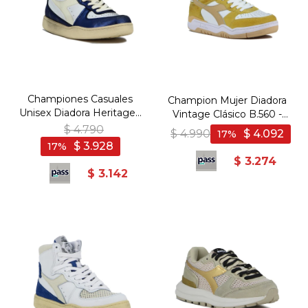
Championes Casuales
Champion Mujer Diadora
Unisex Diadora Heritage -
Vintage Clásico B.560 -
Blanco-Azul
Amarillo
$
4.790
$
4.990
$
4.092
17
$
3.928
17
$
3.274
$
3.142