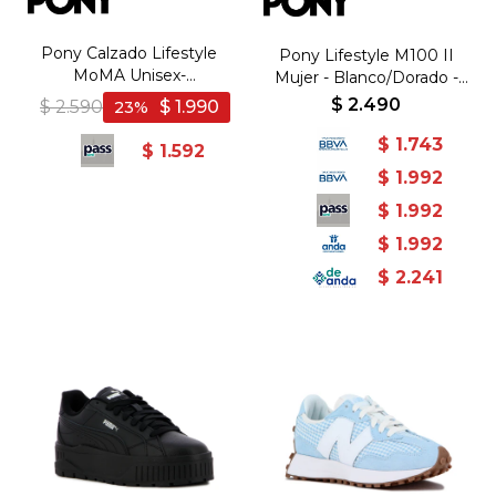
Pony Calzado Lifestyle
Pony Lifestyle M100 II
MoMA Unisex-
Mujer - Blanco/Dorado -
negro/blanco - Negro-
Blanco-Dorado
$
2.490
$
2.590
$
1.990
23
Blanco
$
1.743
$
1.592
$
1.992
$
1.992
$
1.992
$
2.241