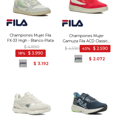
Championes Mujer Fila
Championes Mujer
FX-33 High - Blanco-Plata
Gamuza Fila ACD Classic -
Rojo-Blanco
$
4.890
$
4.590
$
2.590
43
$
3.990
18
$
2.072
$
3.192