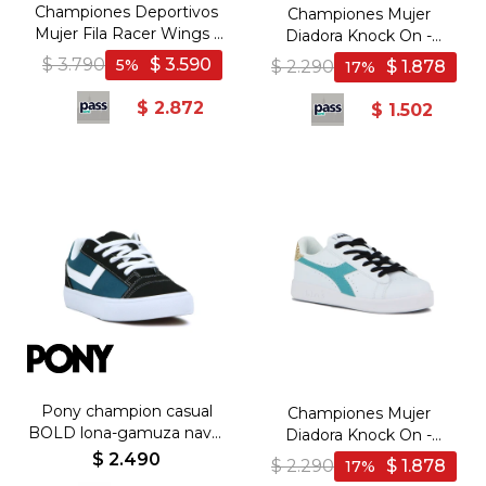
Championes Deportivos
Championes Mujer
Mujer Fila Racer Wings -
Diadora Knock On -
Rosado-Plata
Blanco-Dorado
$
3.790
$
3.590
5
$
2.290
$
1.878
17
$
2.872
$
1.502
Pony champion casual
Championes Mujer
BOLD lona-gamuza navy-
Diadora Knock On -
black - Marino-Negro
Blanco-Aguamarina
$
2.490
$
2.290
$
1.878
17