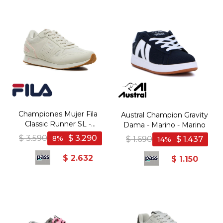
Championes Mujer Fila
Austral Champion Gravity
Classic Runner SL -
Dama - Marino - Marino
Blanco-Rosa Claro
$
3.590
$
3.290
8
$
1.690
$
1.437
14
$
2.632
$
1.150