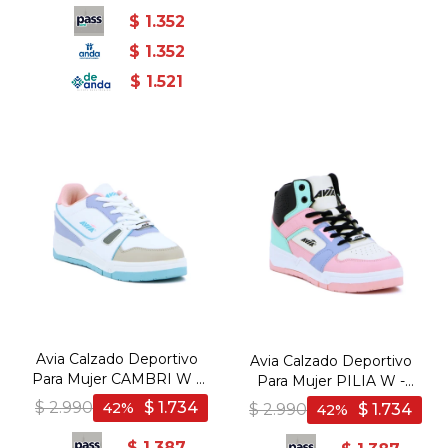
$
1.352
$
1.352
$
1.521
Avia Calzado Deportivo
Avia Calzado Deportivo
Para Mujer CAMBRI W -
Para Mujer PILIA W -
WHITE/LILAC/PINK -
PINK/LILAC/MINT/BLACK
$
2.990
$
1.734
42
$
2.990
$
1.734
42
Blanco-Lila
- Rosado-Lila
$
1.387