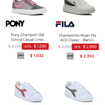
Pony Champion Old
Championes Mujer Fila
School Casual Lona-
ACD Classic - Blanco-
Gamuza Gris/Rosado -
Negro
$
2.290
$
1.290
43
$
3.590
$
2.990
16
Gris-Rosado
$
1.032
$
2.392