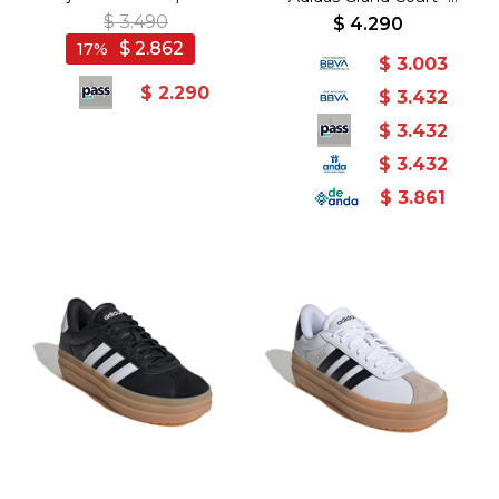
Blanco-Rosado
Blanco-Negro
$
3.490
$
4.290
$
2.862
17
$
3.003
$
2.290
$
3.432
$
3.432
$
3.432
$
3.861