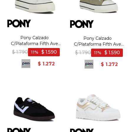
Pony Calzado
Pony Calzado
C/Plataforma Fifth Ave
C/Plataforma Fifth Ave
Women - White - Blanco
Women - Beige - Beige
$
1.790
$
1.590
11
$
1.790
$
1.590
11
$
1.272
$
1.272