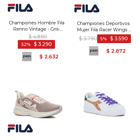
Championes Hombre Fila
Championes Deportivos
Renno Vintage - Gris-
Mujer Fila Racer Wings -
Plata
Marino-Verde Claro
$
4.890
$
3.790
$
3.590
5
$
3.290
32
$
2.872
$
2.632