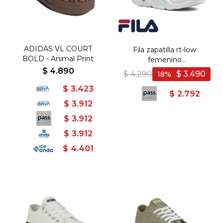
ADIDAS VL COURT
Fila zapatilla rt-low
BOLD - Animal Print
femenino
blanco/rosa/passion flower
$
4.890
$
4.290
$
3.490
18
- Blanco-Rosado
$
3.423
$
2.792
$
3.912
$
3.912
$
3.912
$
4.401