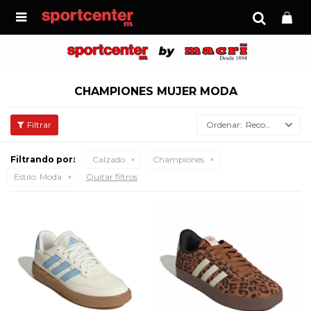

CHAMPIONES MUJER MODA
Recomendados
Filtrando por:
Calzado
Championes
Estilo:
Moda
Quitar filtros