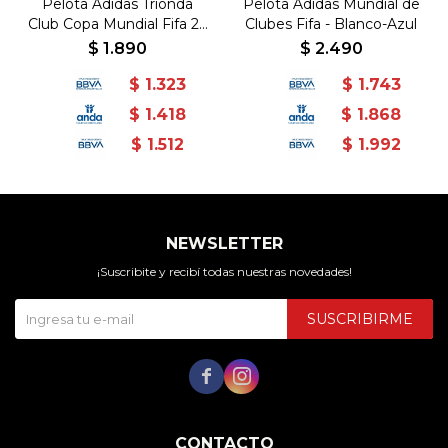
Pelota Adidas Trionda
Pelota Adidas Mundial de
Club Copa Mundial Fifa 26
Clubes Fifa - Blanco-Azul
- Blanco-Rosado
$
1.890
$
2.490
$
1.323
$
1.743
$
1.418
$
1.868
$
1.512
$
1.992
NEWSLETTER
¡Suscribite y recibí todas nuestras novedades!
SUSCRIBIRME


CONTACTO