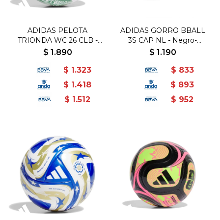
ADIDAS PELOTA
ADIDAS GORRO BBALL
TRIONDA WC 26 CLB -
3S CAP NL - Negro-
Blanco-Rojo
Blanco
$
1.890
$
1.190
$
1.323
$
833
$
1.418
$
893
$
1.512
$
952