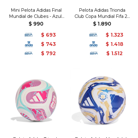
Mini Pelota Adidas Final
Pelota Adidas Trionda
Mundial de Clubes - Azul-
Club Copa Mundial Fifa 26
Dorado
- Negro-Multicolor
$
990
$
1.890
$
693
$
1.323
$
743
$
1.418
$
792
$
1.512