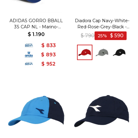
ADIDAS GORRO BBALL
Diadora Cap Navy-White-
3S CAP NL - Marino-
Red-Rose-Grey-Black -
Blanco
Rojo
$
1.190
$
790
$
590
25
$
833
$
893
$
952