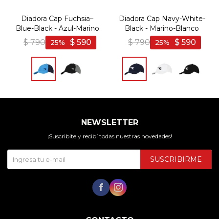
Diadora Cap Fuchsia–
Diadora Cap Navy-White-
Blue-Black - Azul-Marino
Black - Marino-Blanco
$
790
$
590
$
790
$
590
25
25
NEWSLETTER
¡Suscribite y recibí todas nuestras novedades!
SUSCRIBIRME

