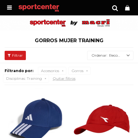

GORROS MUJER TRAINING
Recomendados
Filtrando por:
Accesorios
Gorros
Disciplinas:
Training
Quitar filtros