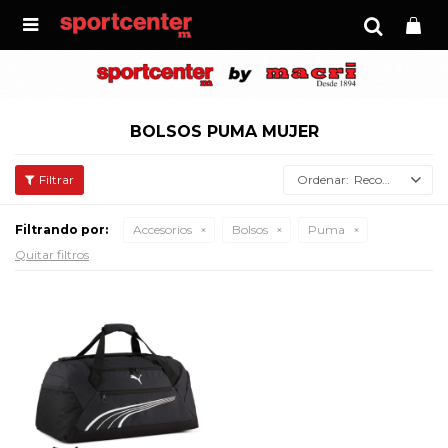

BOLSOS PUMA MUJER
Recomendados
Filtrando por:
Accesorios
Bolsos
Puma
Quitar filtros