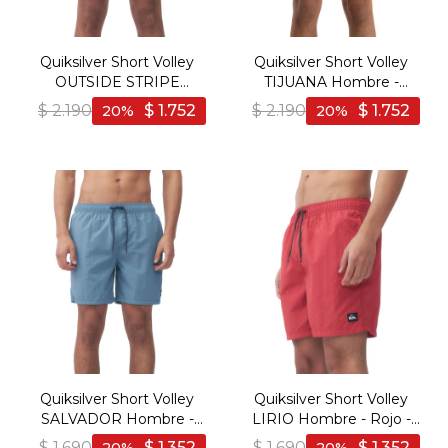
Quiksilver Short Volley
Quiksilver Short Volley
OUTSIDE STRIPE
TIJUANA Hombre -
Hombre - Multicolor -
Multicolor - Multicolor
$
2.190
$
1.752
$
2.190
$
1.752
20
20
Multicolor
Quiksilver Short Volley
Quiksilver Short Volley
SALVADOR Hombre -
LIRIO Hombre - Rojo -
Azul - Azul Piedra
Rojo
$
1.690
$
1.352
$
1.690
$
1.352