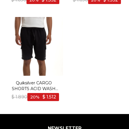
20
20
Quiksilver CARGO
SHORTS ACID WASH
Hombre - Negro - Negro
$
1.890
$
1.512
20
NEWSLETTER