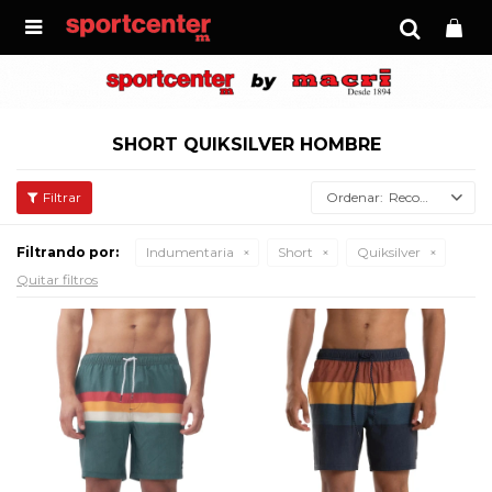

SHORT QUIKSILVER HOMBRE
Recomendados
Filtrando por:
Indumentaria
Short
Quiksilver
Quitar filtros