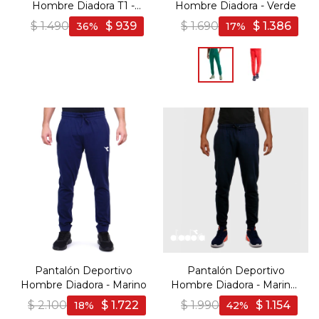
Hombre Diadora T1 -
Hombre Diadora - Verde
Marino
$
1.490
$
939
$
1.690
$
1.386
36
17
Pantalón Deportivo
Pantalón Deportivo
Hombre Diadora - Marino
Hombre Diadora - Marino-
Azul
$
2.100
$
1.722
$
1.990
$
1.154
18
42