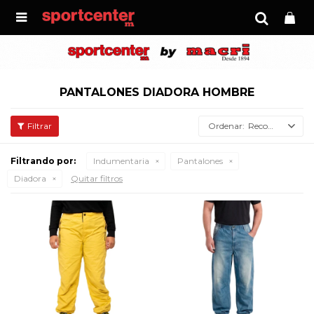

PANTALONES DIADORA HOMBRE
Recomendados
Filtrando por:
Indumentaria
Pantalones
Diadora
Quitar filtros