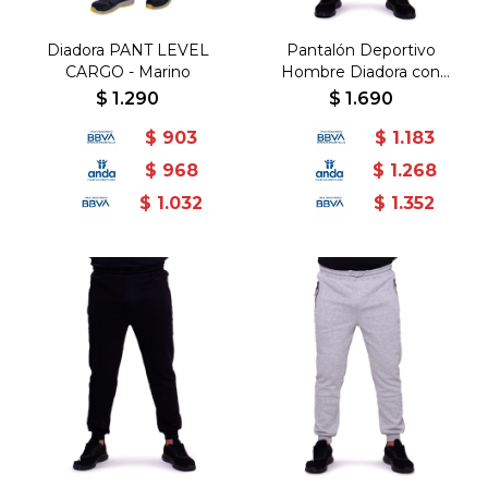
Diadora PANT LEVEL
Pantalón Deportivo
CARGO - Marino
Hombre Diadora con
puño y felpa - Marino
$
1.290
$
1.690
$
903
$
1.183
$
968
$
1.268
$
1.032
$
1.352