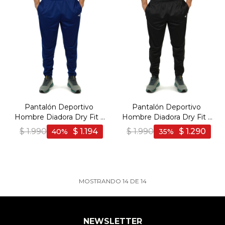
Pantalón Deportivo
Pantalón Deportivo
Hombre Diadora Dry Fit -
Hombre Diadora Dry Fit -
Marino-Blanco
Negro-Blanco
$
1.990
$
1.194
$
1.990
$
1.290
40
35
MOSTRANDO
14
DE
14
NEWSLETTER