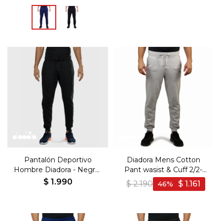
Pantalón Deportivo
Diadora Mens Cotton
Hombre Diadora - Negro-
Pant wasist & Cuff 2/2-
Negro
GREY - Gris
$
1.990
$
2.190
$
1.161
46