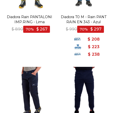
Diadora Rain PANTALONI
Diadora T0 M - Rain PANT
IMP.RING - Lima
RAIN EN 343 - Azul
$
890
$
267
$
990
$
297
70
70
$
208
$
223
$
238