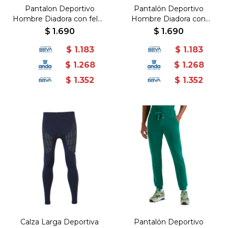
Pantalon Deportivo
Pantalón Deportivo
Hombre Diadora con felpa
Hombre Diadora con
- Negro
puño y felpa - Gris
$
1.690
$
1.690
Melange
$
1.183
$
1.183
$
1.268
$
1.268
$
1.352
$
1.352
Calza Larga Deportiva
Pantalón Deportivo