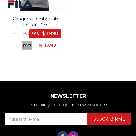
Canguro Hombre Fila
Letter - Gris
$
2.190
$
1.990
9
$
1.592
NEWSLETTER
¡Suscribite y recibí todas nuestras novedades!
SUSCRIBIRME