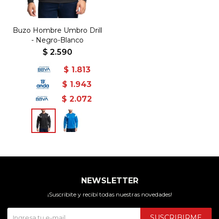
Buzo Hombre Umbro Drill
- Negro-Blanco
$
2.590
$
1.813
$
1.943
$
2.072
NEWSLETTER
¡Suscribite y recibí todas nuestras novedades!
SUSCRIBIRME