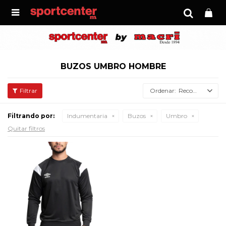

BUZOS UMBRO HOMBRE
Recomendados
Filtrando por:
Indumentaria
Buzos
Umbro
Quitar filtros