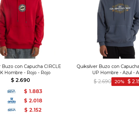
er Buzo con Capucha CIRCLE
Quiksilver Buzo con Capuc
K Hombre - Rojo - Rojo
UP Hombre - Azul - A
$
2.690
$
2.690
$
2.1
20
$
1.883
$
2.018
$
2.152