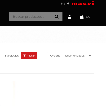
Ir a
$
0
3 artículos
Recomendados