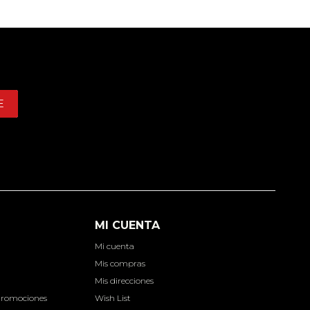
E
MI CUENTA
Mi cuenta
d
Mis compras
Mis direcciones
Promociones
Wish List