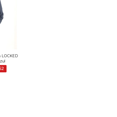
ha LOCKED
zul
52