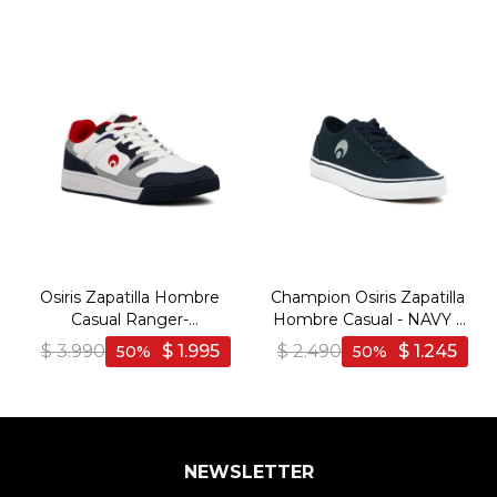
Osiris Zapatilla Hombre
Champion Osiris Zapatilla
Casual Ranger-
Hombre Casual - NAVY -
White/Navy - Blanco-
Marino
$
3.990
$
1.995
$
2.490
$
1.245
50
50
Marino
NEWSLETTER