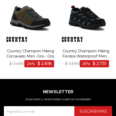
Country Champion Hiking
Country Champion Hiking
Corcavado Men -Gris - Gris
Fiordos Waterproof Men -
Negro/Gris - Negro-Gris
$
3.490
$
2.618
$
3.690
$
2.731
24
25
NEWSLETTER
¡Suscribite y recibí todas nuestras novedades!
SUSCRIBIRME