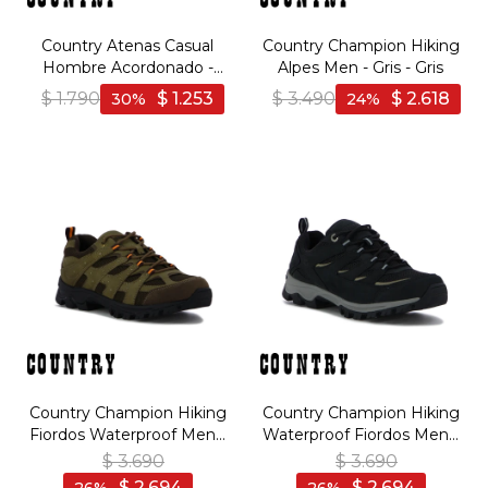
Country Atenas Casual
Country Champion Hiking
Hombre Acordonado -
Alpes Men - Gris - Gris
Bordo - Bordo
$
1.790
$
1.253
$
3.490
$
2.618
30
24
Country Champion Hiking
Country Champion Hiking
Fiordos Waterproof Men -
Waterproof Fiordos Men -
Kaki - Kaki
Negro - Negro
$
3.690
$
3.690
$
2.694
$
2.694