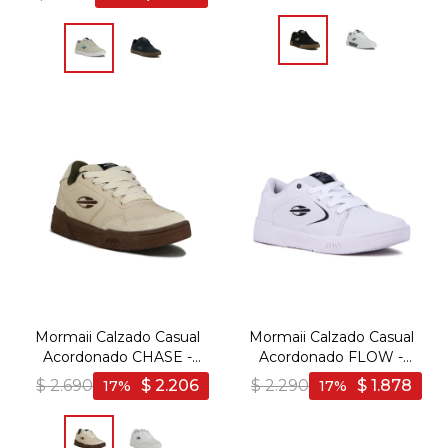
Mormaii Calzado Casual
Mormaii Calzado Casual
Acordonado CHASE -
Acordonado FLOW -
Hielo
Blanco - Blanco
$
2.690
$
2.206
$
2.290
$
1.878
17
17