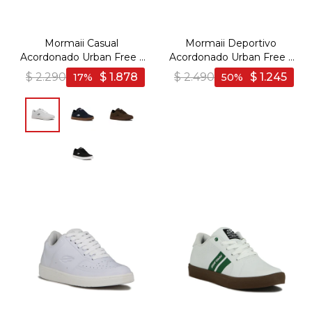
Mormaii Casual
Mormaii Deportivo
Acordonado Urban Free -
Acordonado Urban Free -
Blanco
Blanco
$
2.290
$
1.878
$
2.490
$
1.245
17
50