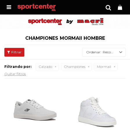

CHAMPIONES MORMAII HOMBRE
Recomendados
Filtrando por:
Calzado
Championes
Mormaii
Quitar filtros