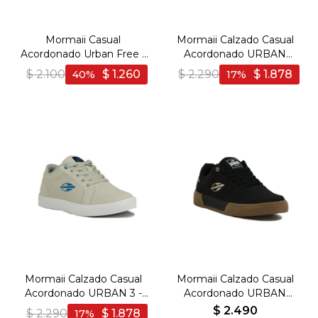
Mormaii Casual
Mormaii Calzado Casual
Acordonado Urban Free -
Acordonado URBAN
Blanco
STRIPE 3 - Blanco-Verde
$
2.100
$
1.260
$
2.290
$
1.878
40
17
Mormaii Calzado Casual
Mormaii Calzado Casual
Acordonado URBAN 3 -
Acordonado URBAN
Hielo
PULSE 2 - Negro-Beige
$
2.490
$
2.290
$
1.878
17