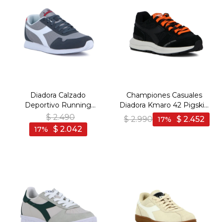
Diadora Calzado
Championes Casuales
Deportivo Running
Diadora Kmaro 42 Pigskin
SIMPLE RUN - Man - Gris
Wax Unisex - Negro-
$
2.490
$
2.990
$
2.452
17
Negro
$
2.042
17