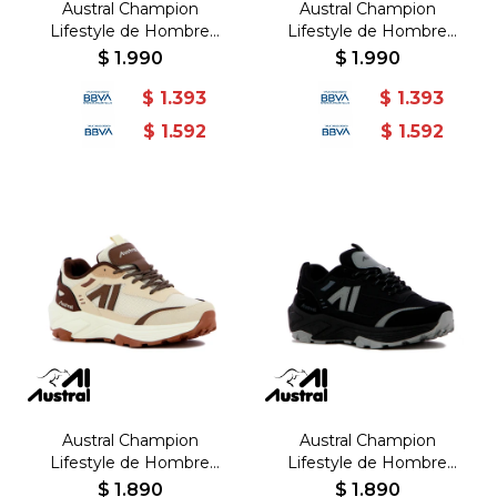
Austral Champion
Austral Champion
Lifestyle de Hombre
Lifestyle de Hombre
SEUL - Blanco/Azul -
SEUL - Verde/Celeste -
$
1.990
$
1.990
Blanco-Azul
Verde-Celeste
$
1.393
$
1.393
$
1.592
$
1.592
Austral Champion
Austral Champion
Lifestyle de Hombre
Lifestyle de Hombre
BANGKOK -
BANGKOK - Negro/Gris -
$
1.890
$
1.890