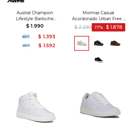
Austral Champion
Mormaii Casual
Lifestyle Bariloche
Acordonado Urban Free -
Hombre - Gris/Marino -
Blanco
$
1.990
$
2.290
$
1.878
17
Gris-Marino
$
1.393
$
1.592