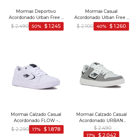
Mormaii Deportivo
Mormaii Casual
Acordonado Urban Free -
Acordonado Urban Free -
Blanco
Blanco
$
2.490
$
1.245
$
2.100
$
1.260
50
40
Mormaii Calzado Casual
Mormaii Calzado Casual
Acordonado FLOW -
Acordonado URBAN
Blanco - Blanco
JOACA - Gris Claro-Blanco
$
2.490
$
2.290
$
1.878
17
- Gris Claro-Blanco
$
2.042
17