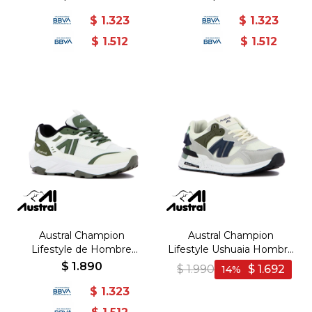
Beige/Marron - Beige-
Negro-Gris
$
1.323
$
1.323
Marron
$
1.512
$
1.512
Austral Champion
Austral Champion
Lifestyle de Hombre
Lifestyle Ushuaia Hombre
BANGKOK - Blanco/Verde
- Gris/Marino - Gris-Marino
$
1.890
$
1.990
$
1.692
14
- Blanco-Verde
$
1.323