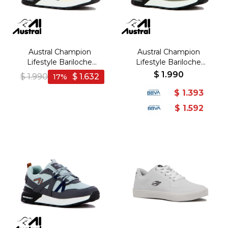
Austral Champion
Austral Champion
Lifestyle Bariloche
Lifestyle Bariloche
Hombre - Blanco/Marino -
Hombre - Gris/Gris - Gris-
$
1.990
$
1.990
$
1.632
17
Blanco-Marino
Gris
$
1.393
$
1.592