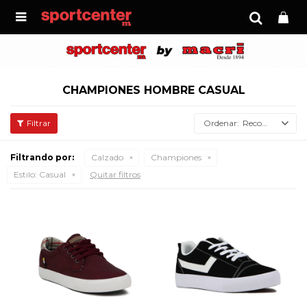

CHAMPIONES HOMBRE CASUAL
Recomendados
Filtrando por:
Calzado
Championes
Estilo:
Casual
Quitar filtros