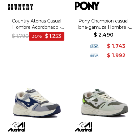
Country Atenas Casual
Pony Champion casual
Hombre Acordonado -
lona-gamuza Hombre -
Bordo - Bordo
Negro - Negro
$
2.490
$
1.790
$
1.253
30
$
1.743
$
1.992