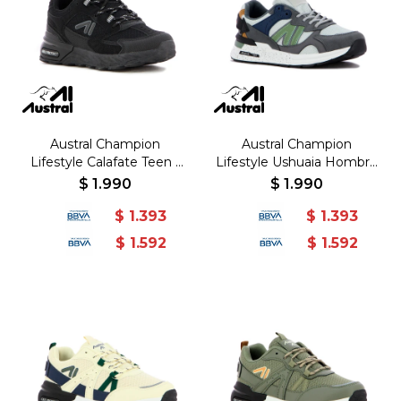
Austral Champion
Austral Champion
Lifestyle Calafate Teen -
Lifestyle Ushuaia Hombre
Negro/Negro - Negro-
- Gris/Verde - Gris-Verde
$
1.990
$
1.990
Negro
$
1.393
$
1.393
$
1.592
$
1.592