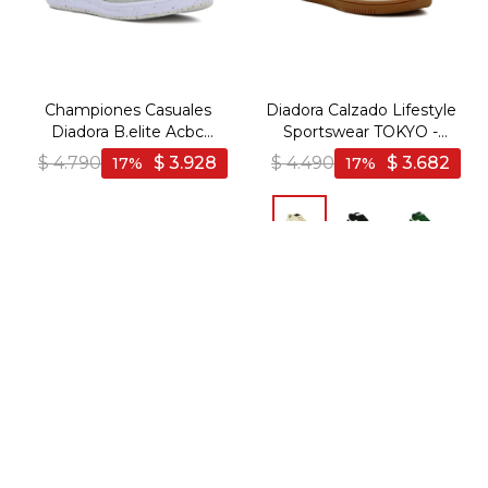
Championes Casuales
Diadora Calzado Lifestyle
Diadora B.elite Acbc
Sportswear TOKYO -
Unisex - Blanco-Verde
Unisex - Beige
$
4.790
$
3.928
$
4.490
$
3.682
17
17