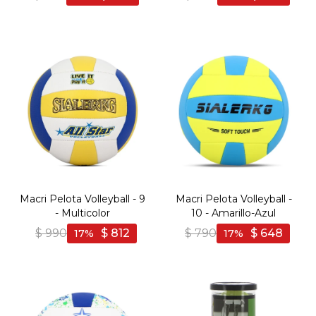
Macri Pelota Volleyball - 9
Macri Pelota Volleyball -
- Multicolor
10 - Amarillo-Azul
$
990
$
812
$
790
$
648
17
17