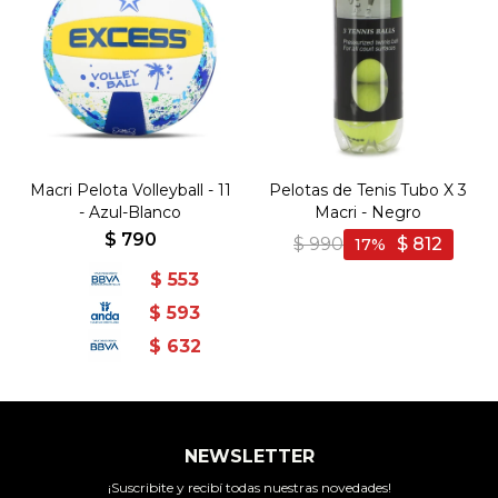
Macri Pelota Volleyball - 11
Pelotas de Tenis Tubo X 3
- Azul-Blanco
Macri - Negro
$
790
$
990
$
812
17
$
553
$
593
$
632
NEWSLETTER
¡Suscribite y recibí todas nuestras novedades!