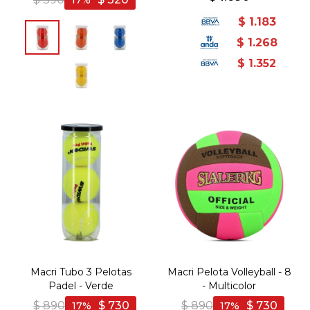
17
$
1.183
$
1.268
$
1.352
Macri Tubo 3 Pelotas
Macri Pelota Volleyball - 8
Padel - Verde
- Multicolor
$
890
$
730
$
890
$
730
17
17