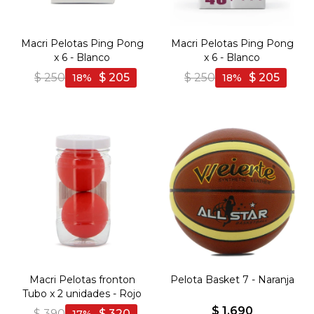
Macri Pelotas Ping Pong
Macri Pelotas Ping Pong
x 6 - Blanco
x 6 - Blanco
$
250
$
205
$
250
$
205
18
18
Macri Pelotas fronton
Pelota Basket 7 - Naranja
Tubo x 2 unidades - Rojo
$
1.690
$
390
$
320