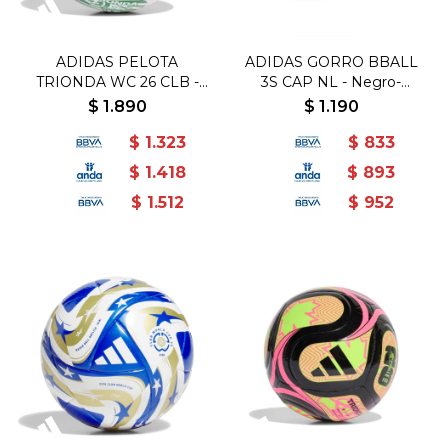
ADIDAS PELOTA
ADIDAS GORRO BBALL
TRIONDA WC 26 CLB -
3S CAP NL - Negro-
Blanco-Rojo
Blanco
$
1.890
$
1.190
$
1.323
$
833
$
1.418
$
893
$
1.512
$
952