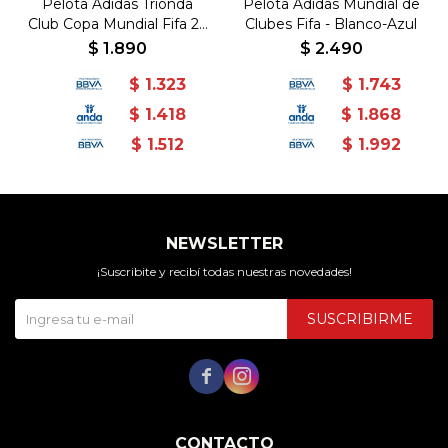
Pelota Adidas Trionda
Pelota Adidas Mundial de
Club Copa Mundial Fifa 26
Clubes Fifa - Blanco-Azul
- Blanco-Rosado
$
1.890
$
2.490
$
1.323
$
1.743
$
1.418
$
1.868
$
1.512
$
1.992
NEWSLETTER
¡Suscribite y recibí todas nuestras novedades!
SUSCRIBIRME


CONTACTO