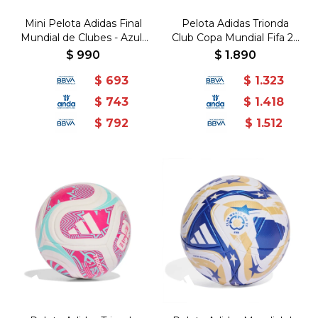
Mini Pelota Adidas Final
Pelota Adidas Trionda
Mundial de Clubes - Azul-
Club Copa Mundial Fifa 26
Dorado
- Negro-Multicolor
$
990
$
1.890
$
693
$
1.323
$
743
$
1.418
$
792
$
1.512