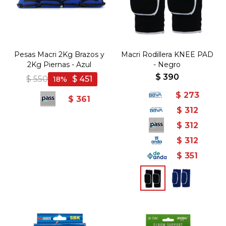
Pesas Macri 2Kg Brazos y
Macri Rodillera KNEE PAD
2Kg Piernas - Azul
- Negro
$
390
$
550
$
451
18
$
273
$
361
$
312
$
312
$
312
$
351