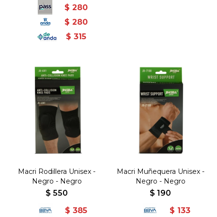
$
280
$
280
$
315
Macri Rodillera Unisex -
Macri Muñequera Unisex -
Negro - Negro
Negro - Negro
$
550
$
190
$
385
$
133