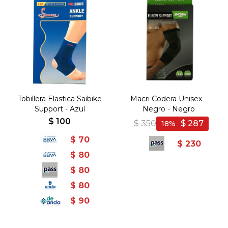
Tobillera Elastica Saibike
Macri Codera Unisex -
Support - Azul
Negro - Negro
$
100
$
350
$
287
18
$
70
$
230
$
80
$
80
$
80
$
90