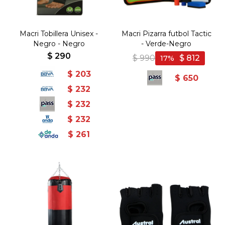
Macri Tobillera Unisex -
Macri Pizarra futbol Tactic
Negro - Negro
- Verde-Negro
$
290
$
990
$
812
17
$
203
$
650
$
232
$
232
$
232
$
261