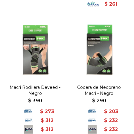
$
261
Macri Rodillera Deveed -
Codera de Neopreno
Negro
Macri - Negro
$
390
$
290
$
273
$
203
$
312
$
232
$
312
$
232