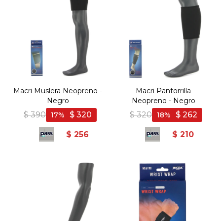
Macri Muslera Neopreno -
Macri Pantorrilla
Negro
Neopreno - Negro
$
390
$
320
$
320
$
262
17
18
$
256
$
210