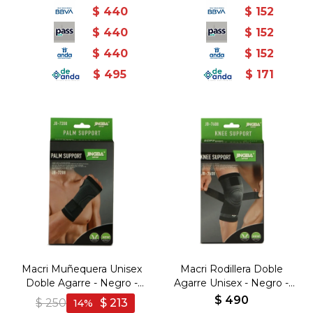
$
440
$
152
$
440
$
152
$
440
$
152
$
495
$
171
Macri Muñequera Unisex
Macri Rodillera Doble
Doble Agarre - Negro -
Agarre Unisex - Negro -
Negro
Negro
$
490
$
250
$
213
14