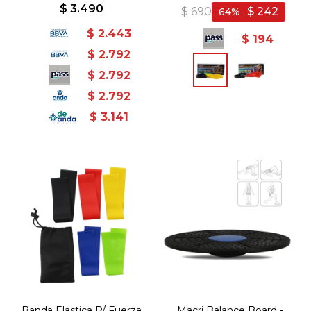
Amarillo
$
3.490
$
690
$
242
64
$
2.443
$
194
$
2.792
$
2.792
$
2.792
$
3.141
Banda Elastica P/ Fuerza
Macri Balance Board -