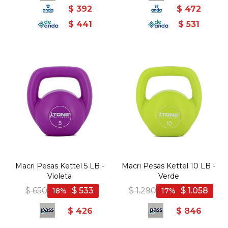
$
392
$
472
$
441
$
531
Macri Pesas Kettel 5 LB -
Macri Pesas Kettel 10 LB -
Violeta
Verde
$
650
$
533
$
1.290
$
1.058
18
17
$
426
$
846