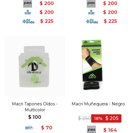
$
200
$
200
$
200
$
200
$
225
$
225
Macri Tapones Oídos -
Macri Muñequera - Negro
Multicolor
$
100
$
250
$
205
18
$
70
$
164