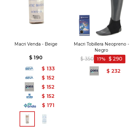
Macri Venda - Beige
Macri Tobillera Neopreno -
Negro
$
190
$
350
$
290
17
$
133
$
232
$
152
$
152
$
152
$
171