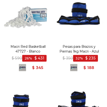
Macri Red Basketball
Pesas para Brazos y
47727 - Blanco
Piernas 1kg Macri - Azul
$
590
$
431
$
350
$
235
26
32
$
345
$
188