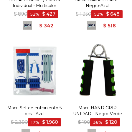
Individual - Multicolor
Negro-Azul
$
890
$
427
$
1.350
$
648
52
52
$
342
$
518
Macri Set de entraniento 5
Macri HAND GRIP
pcs - Azul
UNIDAD - Negro-Verde
$
2.390
$
1.960
$
190
$
120
17
36