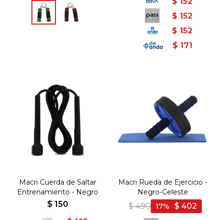
$
152
$
152
$
152
$
171
Macri Cuerda de Saltar
Macri Rueda de Ejercicio -
Entrenamiento - Negro
Negro-Celeste
$
150
$
490
$
402
17