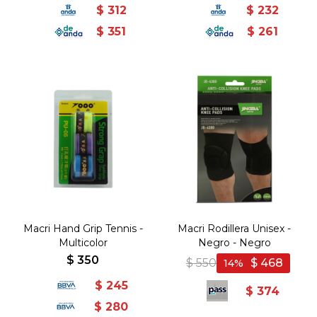
$
312
$
232
$
351
$
261
Macri Hand Grip Tennis -
Macri Rodillera Unisex -
Multicolor
Negro - Negro
$
350
$
550
$
468
14
$
245
$
374
$
280