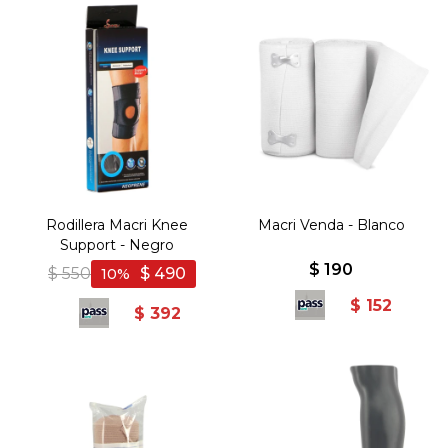
Rodillera Macri Knee
Macri Venda - Blanco
Support - Negro
$
190
$
550
$
490
10
$
152
$
392