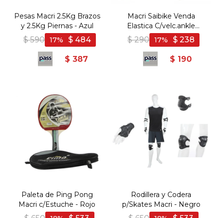
Pesas Macri 2.5Kg Brazos
Macri Saibike Venda
y 2.5Kg Piernas - Azul
Elastica C/velc.ankle
Support - Beige
$
590
$
484
$
290
$
238
17
17
$
387
$
190
Paleta de Ping Pong
Rodillera y Codera
Macri c/Estuche - Rojo
p/Skates Macri - Negro