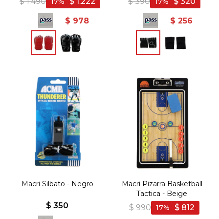
$
1.490
$
1.222
$
390
$
320
17
17
$
978
$
256
Macri Silbato - Negro
Macri Pizarra Basketball
Tactica - Beige
$
350
$
990
$
812
17