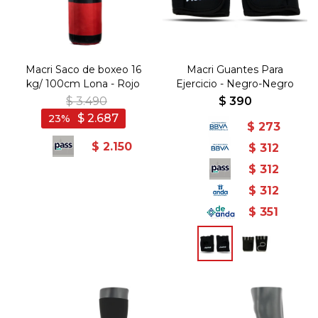
Macri Saco de boxeo 16
Macri Guantes Para
kg/ 100cm Lona - Rojo
Ejercicio - Negro-Negro
$
3.490
$
390
$
2.687
23
$
273
$
2.150
$
312
$
312
$
312
$
351