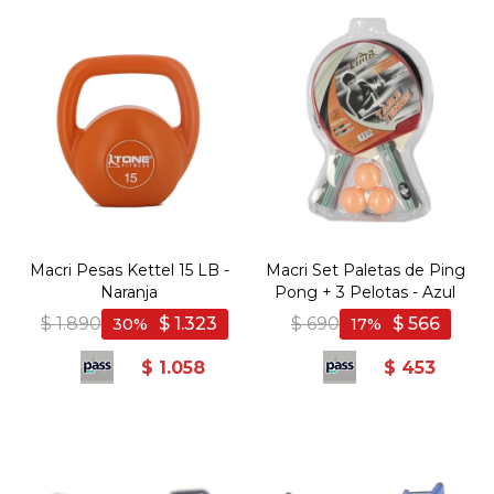
Macri Pesas Kettel 15 LB -
Macri Set Paletas de Ping
Naranja
Pong + 3 Pelotas - Azul
$
1.890
$
1.323
$
690
$
566
30
17
$
1.058
$
453