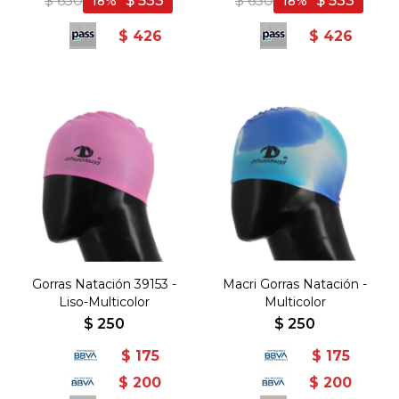
$
650
$
533
$
650
$
533
18
18
$
426
$
426
Gorras Natación 39153 -
Macri Gorras Natación -
Liso-Multicolor
Multicolor
$
250
$
250
$
175
$
175
$
200
$
200