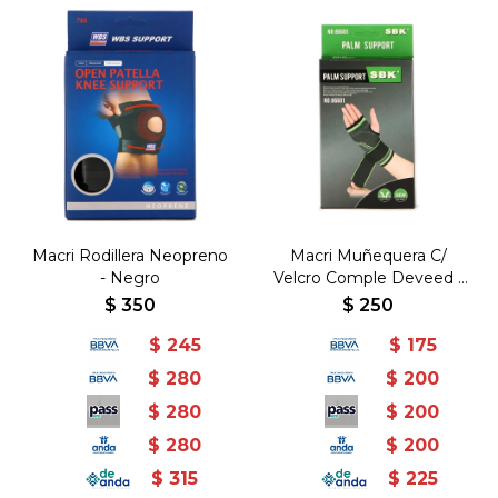
Macri Rodillera Neopreno
Macri Muñequera C/
- Negro
Velcro Comple Deveed -
Negro
$
350
$
250
$
245
$
175
$
280
$
200
$
280
$
200
$
280
$
200
$
315
$
225