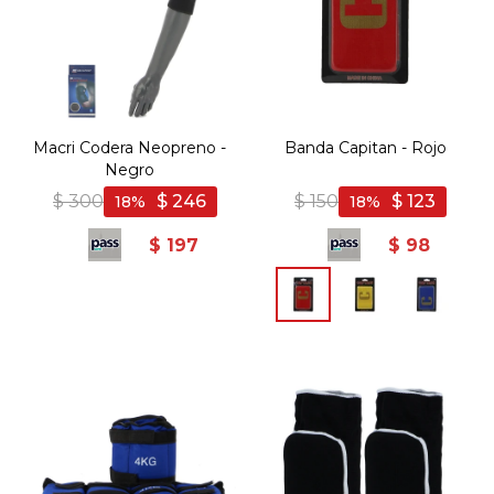
Macri Codera Neopreno -
Banda Capitan - Rojo
Negro
$
300
$
246
$
150
$
123
18
18
$
197
$
98