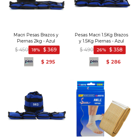
Macri Pesas Brazos y
Pesas Macri 1.5Kg Brazos
Piernas 2kg - Azul
y 1.5Kg Piernas - Azul
$
450
$
369
$
490
$
358
18
26
$
295
$
286