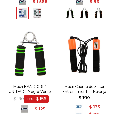
$
1.568
$
96
Macri HAND GRIP
Macri Cuerda de Saltar
UNIDAD - Negro-Verde
Entrenamiento - Naranja
$
190
$
190
$
156
17
$
133
$
125