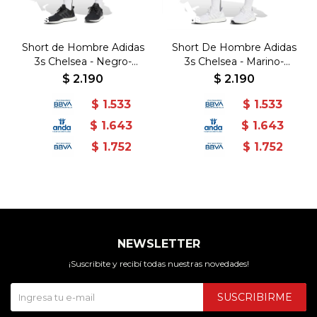
Short de Hombre Adidas
Short De Hombre Adidas
3s Chelsea - Negro-
3s Chelsea - Marino-
Blanco
Blanco
$
2.190
$
2.190
$
1.533
$
1.533
$
1.643
$
1.643
$
1.752
$
1.752
NEWSLETTER
¡Suscribite y recibí todas nuestras novedades!
SUSCRIBIRME