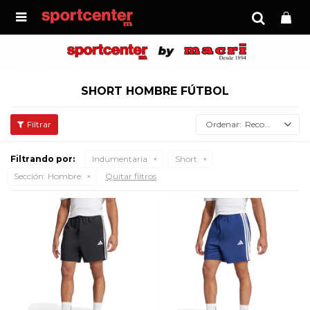

SHORT HOMBRE FÚTBOL
Recomendados
Filtrando por:
Indumentaria
Short
Sección:
Hombre
Quitar filtros