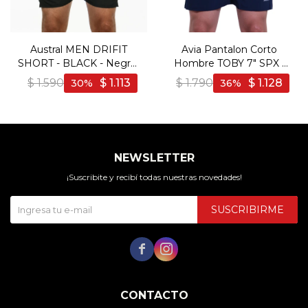
Austral MEN DRIFIT
Avia Pantalon Corto
SHORT - BLACK - Negro-
Hombre TOBY 7" SPX -
Negro
Marino - Marino
$
1.590
$
1.113
$
1.790
$
1.128
30
36
NEWSLETTER
¡Suscribite y recibí todas nuestras novedades!
SUSCRIBIRME


CONTACTO