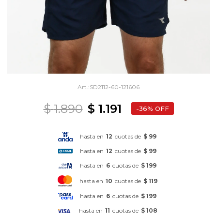
SD2112-60-121606
$
1.890
$
1.191
36
hasta en
12
cuotas de
$ 99
hasta en
12
cuotas de
$ 99
hasta en
6
cuotas de
$ 199
hasta en
10
cuotas de
$ 119
hasta en
6
cuotas de
$ 199
hasta en
11
cuotas de
$ 108