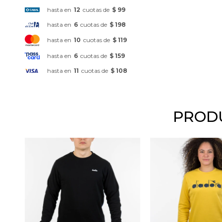
hasta en
12
cuotas de
$ 99
hasta en
6
cuotas de
$ 198
hasta en
10
cuotas de
$ 119
hasta en
6
cuotas de
$ 159
hasta en
11
cuotas de
$ 108
PRODU