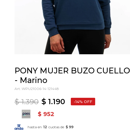
PONY MUJER BUZO CUELLO
- Marino
WPU21006-14-121448
$
1.390
$
1.190
14
$
952
hasta en
12
cuotas de
$ 99