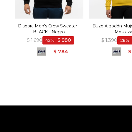
Diadora Men's Crew Sweater -
Buzo Algodón Muje
BLACK - Negro
Mostaz
$
1.690
$
980
$
1.390
42
28
$
784
$