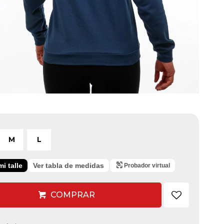
M
L
i talle
Ver tabla de medidas
Probador virtual
COMPRAR