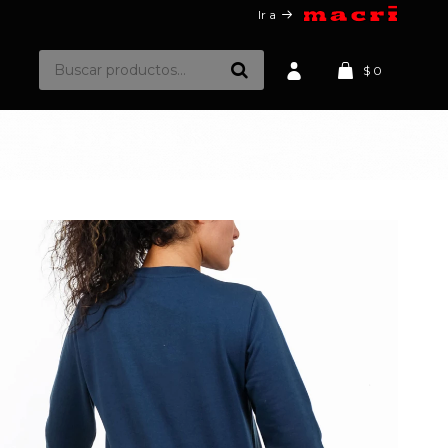
Ir a
$
0