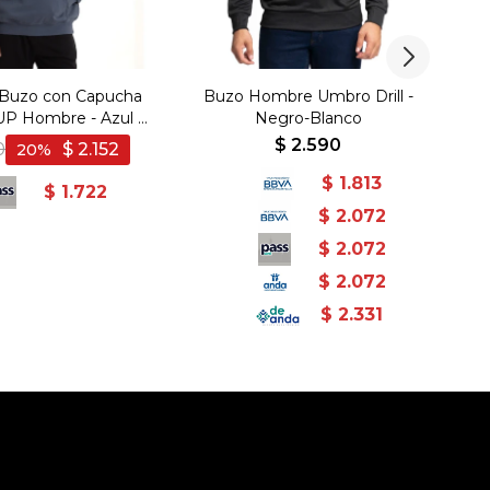
r Buzo con Capucha
Buzo Hombre Umbro Drill -
Qu
P Hombre - Azul -
Negro-Blanco
Azul
$
2.590
0
$
2.152
20
$
1.813
$
1.722
$
2.072
$
2.072
$
2.072
$
2.331