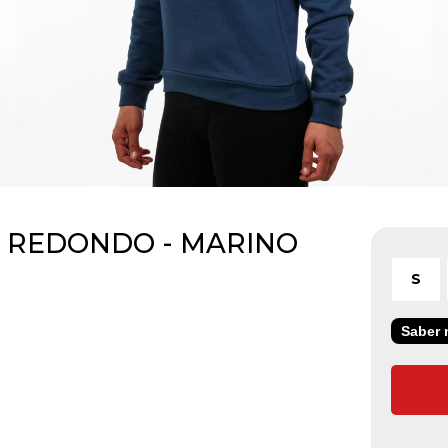
 REDONDO - MARINO
S
Saber m