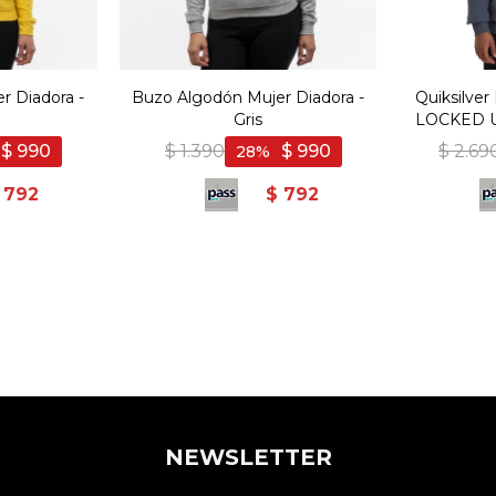
r Diadora -
Buzo Algodón Mujer Diadora -
Quiksilve
a
Gris
LOCKED U
$
990
$
1.390
$
990
$
2.69
28
792
$
792
NEWSLETTER