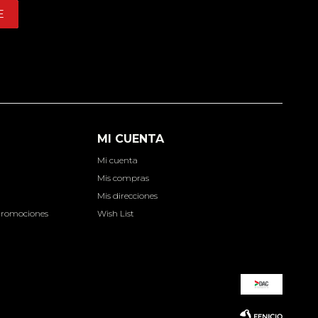
E
MI CUENTA
Mi cuenta
d
Mis compras
Mis direcciones
Promociones
Wish List