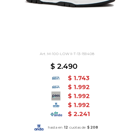
M-100-LOW II-T-13-159408
$
2.490
$
1.743
$
1.992
$
1.992
$
1.992
$
2.241
hasta en
12
cuotas de
$ 208