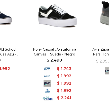
ld School
Pony Casual c/plataforma
Avia Zapa
uza Azul-
Canvas + Suede - Negro
Para Hom
Marino
GREY/ O
0
$
2.490
$
2.99
Gris 
1.992
$
1.743
$
1.992
$
1.992
$
1.992
$
2.241