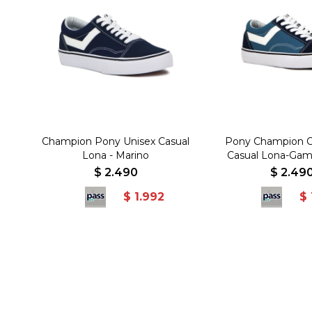
Champion Pony Unisex Casual
Pony Champion O
Lona - Marino
Casual Lona-Gam
Marino - Azul-
$
2.490
$
2.49
$
1.992
$