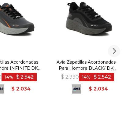
tillas Acordonadas
Avia Zapatillas Acordonadas
A
bre INFINITE DK
Para Hombre BLACK/ DK
P
RANGE/ BLACK -
GREY - Negro-Gris Oscuro
0
$
2.542
$
2.990
$
2.542
14
14
Oscuro-Naranja
$
2.034
$
2.034