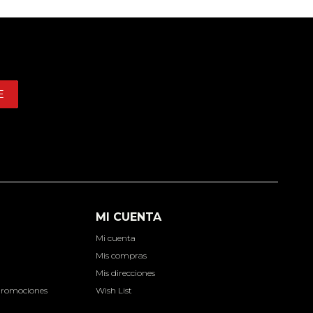
E
MI CUENTA
Mi cuenta
d
Mis compras
Mis direcciones
Promociones
Wish List