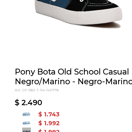
Pony Bota Old School Casual
Negro/Marino - Negro-Marin
CF-1189-T-114-140778
$
2.490
$
1.743
$
1.992
$
1.992