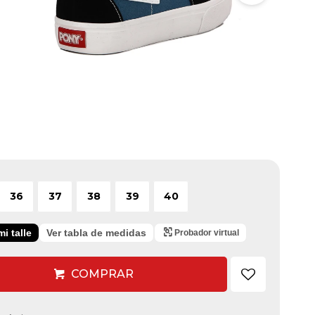
36
37
38
39
40
i talle
Ver tabla de medidas
Probador virtual
COMPRAR