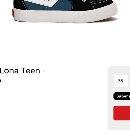
 Lona Teen -
o
35
Saber m