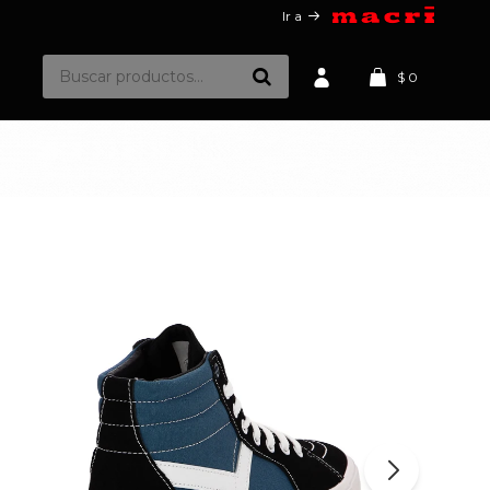
Ir a
$
0