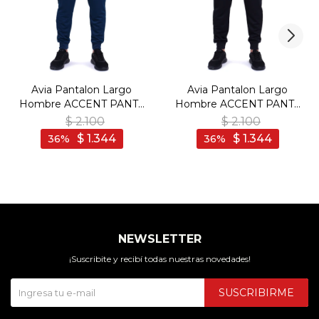
Avia Pantalon Largo
Avia Pantalon Largo
Hombre ACCENT PANT -
Hombre ACCENT PANT -
Marino/Blanco - Marino-
Negro/Gris Oscuro -
$
2.100
$
2.100
Blanco
Negro-Gris Oscuro
$
1.344
$
1.344
36
36
NEWSLETTER
¡Suscribite y recibí todas nuestras novedades!
SUSCRIBIRME