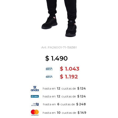
FA26001-71-156381
$
1.490
$
1.043
$
1.192
hasta en
12
cuotas de
$ 124
hasta en
12
cuotas de
$ 124
hasta en
6
cuotas de
$ 248
hasta en
10
cuotas de
$ 149