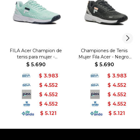
FILA Acer Champion de
Championes de Tenis
tenis para mujer -
Mujer Fila Acer - Negro-
Aguamarina/Blanco -
Plata
$
5.690
$
5.690
Aguamarina-Blanco
$
3.983
$
3.983
$
4.552
$
4.552
$
4.552
$
4.552
$
4.552
$
4.552
$
5.121
$
5.121