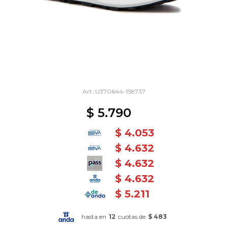
U370644-158737
$
5.790
$
4.053
$
4.632
$
4.632
$
4.632
$
5.211
hasta en
12
cuotas de
$ 483