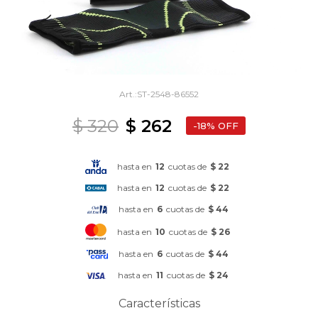
ST-2548-86552
$
320
$
262
18
hasta en
12
cuotas de
$ 22
hasta en
12
cuotas de
$ 22
hasta en
6
cuotas de
$ 44
hasta en
10
cuotas de
$ 26
hasta en
6
cuotas de
$ 44
hasta en
11
cuotas de
$ 24
Características