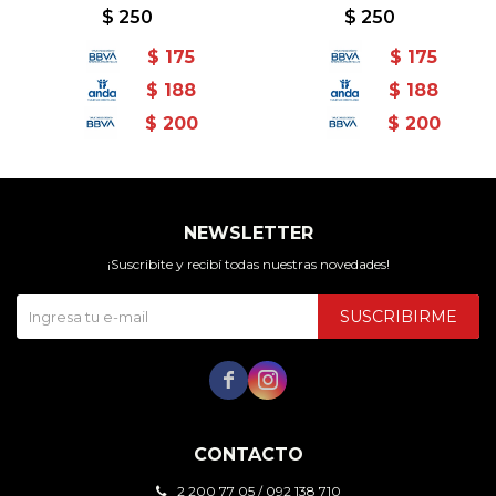
$
250
$
250
$
175
$
175
$
188
$
188
$
200
$
200
NEWSLETTER
¡Suscribite y recibí todas nuestras novedades!
SUSCRIBIRME


CONTACTO
2 200 77 05 / 092 138 710